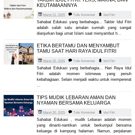
KEUTAMAANNYA
Maret 21, 2025
Tulis Komentar
Idul Fitri
Sahabat Edukasi yang berbahagia... Takbir Idul Fitri
adalah salah satu amalan sunnah yang sangat
dianjurkan bagi umat Islam saat menyambut h...
ETIKA BERTAMU DAN MENYAMBUT
TAMU SAAT HARI RAYA IDUL FITRI
Maret 20, 2025
Tulis Komentar
Idul Fitri
Sahabat Edukasi yang berbahagia... Hari Raya Idul
Fitri adalah momen istimewa yang penuh
kebahagiaan. Selain menjadi waktu untuk mempererat
...
TIPS MUDIK LEBARAN AMAN DAN
NYAMAN BERSAMA KELUARGA
Maret 20, 2025
Tulis Komentar
Idul Fitri
Sahabat Edukasi , mudik Lebaran adalah momen
yang dinanti-nantikan untuk berkumpul bersama
keluarga di kampung halaman. Namun, perjalanan