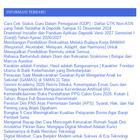
INFORMASI TERBARU
Cara Cek Status Guru Dalam Penugasan (GDP) : Daftar GTK Non-ASN
yang Telah Terdaftar di Dapodik Sampai 31 Desember 2024
Download Installer dan Panduan Aplikasi Dapodik Versi 2027 Semester I
(Ganjil) Tahun Ajaran 2026/2027
Membangun Pendidikan Berkualitas Melalui Budaya Kerja RAMAH
(Responsif, Akuntabel, Melayani, Adaptif, dan Harmonis) Untuk
Mewujudkan Pendidikan Bermutu untuk Semua
Rahasia Bertumbuh dalam Diam dan Kekuatan Stoikisme | Belajar dari
Marcus Aurelius
Karakter adalah Fondasi, Hasil adalah Bangunannya | Karakter: Fondasi
Utama di Balik Keberhasilan yang Berkelanjutan
Perasaan Saat Melaksanakan Gerakan Ayah Mengantar Anak ke
Sekolah (GAMAS) di SMAN 11 Tebo
Gemini Academy 2026 Resmi Dibuka: Kesempatan Emas Guru dan
Tenaga Kependidikan Menguasai Kecerdasan Artifisial (AI)
Kemendikdasmen Buka Pendaftaran PPG Calon Guru 2026: Kuliah 1
Tahun, Biaya Full Beasiswa Pemerintah!
Pensiun Dini PNS Atas Permintaan Sendiri (APS): Syarat, Hak, dan Hal
Penting yang Wajib Dipahami
Bongkar 5 Cara Meningkatkan Kualitas Pelayanan Bisnis Agar Banjir
Pembeli Setia
Mengenal Rayap dan Cara Mencegah Kerusakan Rumah Sejak Dini
Arsitektur Pikiran Baru: Mengapa Digital Mindset Adalah Kunci
Sebenarnya di Balik Revolusi Teknologi
Digital Mindset: Cara Berpikir Modern untuk Sukses di Era Teknologi