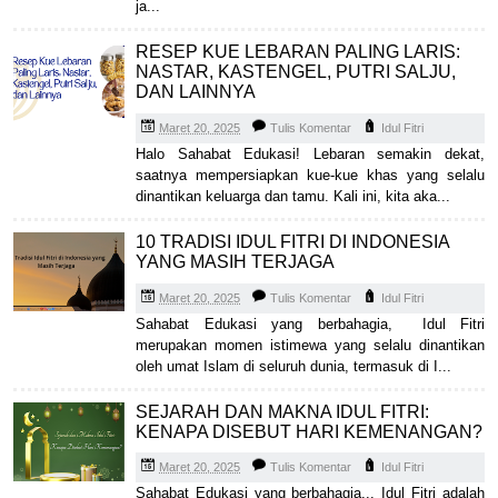
ja...
RESEP KUE LEBARAN PALING LARIS:
NASTAR, KASTENGEL, PUTRI SALJU,
DAN LAINNYA
Maret 20, 2025
Tulis Komentar
Idul Fitri
Halo Sahabat Edukasi! Lebaran semakin dekat,
saatnya mempersiapkan kue-kue khas yang selalu
dinantikan keluarga dan tamu. Kali ini, kita aka...
10 TRADISI IDUL FITRI DI INDONESIA
YANG MASIH TERJAGA
Maret 20, 2025
Tulis Komentar
Idul Fitri
Sahabat Edukasi yang berbahagia, Idul Fitri
merupakan momen istimewa yang selalu dinantikan
oleh umat Islam di seluruh dunia, termasuk di I...
SEJARAH DAN MAKNA IDUL FITRI:
KENAPA DISEBUT HARI KEMENANGAN?
Maret 20, 2025
Tulis Komentar
Idul Fitri
Sahabat Edukasi yang berbahagia... Idul Fitri adalah