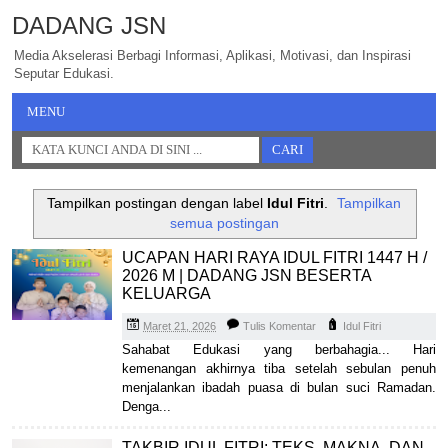
DADANG JSN
Media Akselerasi Berbagi Informasi, Aplikasi, Motivasi, dan Inspirasi
Seputar Edukasi.
MENU
Tampilkan postingan dengan label
Idul Fitri
.
Tampilkan
semua postingan
UCAPAN HARI RAYA IDUL FITRI 1447 H /
2026 M | DADANG JSN BESERTA
KELUARGA
Maret 21, 2026
Tulis Komentar
Idul Fitri
Sahabat Edukasi yang berbahagia... Hari
kemenangan akhirnya tiba setelah sebulan penuh
menjalankan ibadah puasa di bulan suci Ramadan.
Denga...
TAKBIR IDUL FITRI: TEKS, MAKNA, DAN