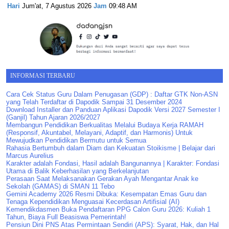
Hari
Jum'at, 7 Agustus 2026
Jam
09:48 AM
INFORMASI TERBARU
Cara Cek Status Guru Dalam Penugasan (GDP) : Daftar GTK Non-ASN
yang Telah Terdaftar di Dapodik Sampai 31 Desember 2024
Download Installer dan Panduan Aplikasi Dapodik Versi 2027 Semester I
(Ganjil) Tahun Ajaran 2026/2027
Membangun Pendidikan Berkualitas Melalui Budaya Kerja RAMAH
(Responsif, Akuntabel, Melayani, Adaptif, dan Harmonis) Untuk
Mewujudkan Pendidikan Bermutu untuk Semua
Rahasia Bertumbuh dalam Diam dan Kekuatan Stoikisme | Belajar dari
Marcus Aurelius
Karakter adalah Fondasi, Hasil adalah Bangunannya | Karakter: Fondasi
Utama di Balik Keberhasilan yang Berkelanjutan
Perasaan Saat Melaksanakan Gerakan Ayah Mengantar Anak ke
Sekolah (GAMAS) di SMAN 11 Tebo
Gemini Academy 2026 Resmi Dibuka: Kesempatan Emas Guru dan
Tenaga Kependidikan Menguasai Kecerdasan Artifisial (AI)
Kemendikdasmen Buka Pendaftaran PPG Calon Guru 2026: Kuliah 1
Tahun, Biaya Full Beasiswa Pemerintah!
Pensiun Dini PNS Atas Permintaan Sendiri (APS): Syarat, Hak, dan Hal