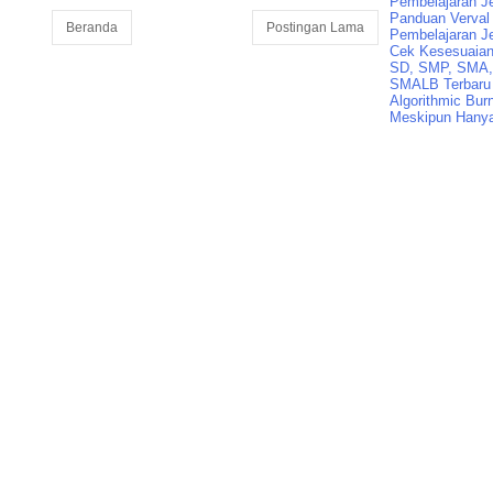
Pembelajaran J
Panduan Verval 
Beranda
Postingan Lama
Pembelajaran J
Cek Kesesuaian 
SD, SMP, SMA,
SMALB Terbaru
Algorithmic Bur
Meskipun Hanya