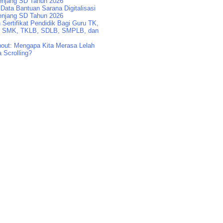
enjang SD Tahun 2026
Data Bantuan Sarana Digitalisasi
enjang SD Tahun 2026
Sertifikat Pendidik Bagi Guru TK,
 SMK, TKLB, SDLB, SMPLB, dan
nout: Mengapa Kita Merasa Lelah
 Scrolling?