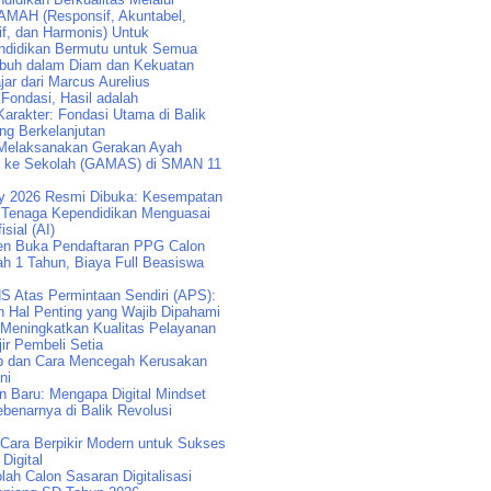
AMAH (Responsif, Akuntabel,
if, dan Harmonis) Untuk
didikan Bermutu untuk Semua
buh dalam Diam dan Kekuatan
jar dari Marcus Aurelius
 Fondasi, Hasil adalah
arakter: Fondasi Utama di Balik
ng Berkelanjutan
Melaksanakan Gerakan Ayah
k ke Sekolah (GAMAS) di SMAN 11
y 2026 Resmi Dibuka: Kesempatan
Tenaga Kependidikan Menguasai
isial (AI)
n Buka Pendaftaran PPG Calon
ah 1 Tahun, Biaya Full Beasiswa
S Atas Permintaan Sendiri (APS):
n Hal Penting yang Wajib Dipahami
 Meningkatkan Kualitas Pelayanan
ir Pembeli Setia
p dan Cara Mencegah Kerusakan
ni
an Baru: Mengapa Digital Mindset
benarnya di Balik Revolusi
: Cara Berpikir Modern untuk Sukses
 Digital
lah Calon Sasaran Digitalisasi