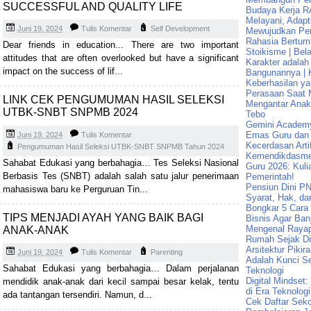
SUCCESSFUL AND QUALITY LIFE
Budaya Kerja R
Melayani, Adapt
Juni 19, 2024
Tulis Komentar
Self Development
Mewujudkan Pen
Rahasia Bertum
Dear friends in education... There are two important
Stoikisme | Bela
attitudes that are often overlooked but have a significant
Karakter adalah
impact on the success of lif...
Bangunannya | K
Keberhasilan ya
Perasaan Saat 
LINK CEK PENGUMUMAN HASIL SELEKSI
Mengantar Ana
UTBK-SNBT SNPMB 2024
Tebo
Gemini Academ
Emas Guru dan 
Juni 19, 2024
Tulis Komentar
Kecerdasan Artif
Pengumuman Hasil Seleksi UTBK-SNBT SNPMB Tahun 2024
Kemendikdasme
Sahabat Edukasi yang berbahagia… Tes Seleksi Nasional
Guru 2026: Kuli
Berbasis Tes (SNBT) adalah salah satu jalur penerimaan
Pemerintah!
Pensiun Dini PN
mahasiswa baru ke Perguruan Tin...
Syarat, Hak, da
Bongkar 5 Cara
TIPS MENJADI AYAH YANG BAIK BAGI
Bisnis Agar Banj
Mengenal Raya
ANAK-ANAK
Rumah Sejak Di
Arsitektur Pikir
Juni 19, 2024
Tulis Komentar
Parenting
Adalah Kunci Se
Sahabat Edukasi yang berbahagia… Dalam perjalanan
Teknologi
Digital Mindset
mendidik anak-anak dari kecil sampai besar kelak, tentu
di Era Teknologi
ada tantangan tersendiri. Namun, d...
Cek Daftar Seko