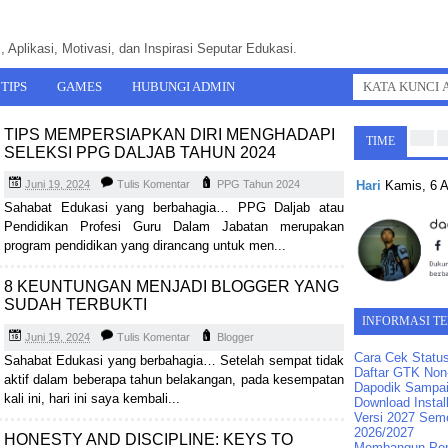
 Aplikasi, Motivasi, dan Inspirasi Seputar Edukasi.
TIPS
GAMES
HUBUNGI ADMIN
TIPS MEMPERSIAPKAN DIRI MENGHADAPI
TIME
SELEKSI PPG DALJAB TAHUN 2024
Hari
Kamis, 6 
Juni 19, 2024
Tulis Komentar
PPG Tahun 2024
Sahabat Edukasi yang berbahagia… PPG Daljab atau
Pendidikan Profesi Guru Dalam Jabatan merupakan
program pendidikan yang dirancang untuk men...
8 KEUNTUNGAN MENJADI BLOGGER YANG
SUDAH TERBUKTI
INFORMASI T
Juni 19, 2024
Tulis Komentar
Blogger
Cara Cek Statu
Sahabat Edukasi yang berbahagia… Setelah sempat tidak
Daftar GTK Non-
aktif dalam beberapa tahun belakangan, pada kesempatan
Dapodik Sampai
kali ini, hari ini saya kembali...
Download Instal
Versi 2027 Seme
2026/2027
HONESTY AND DISCIPLINE: KEYS TO
Membangun Pend