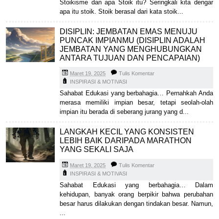
Stoikisme dan apa Stoik itu? Seringkali kita dengar
apa itu stoik. Stoik berasal dari kata stoik...
DISIPLIN: JEMBATAN EMAS MENUJU
PUNCAK IMPIANMU (DISIPLIN ADALAH
JEMBATAN YANG MENGHUBUNGKAN
ANTARA TUJUAN DAN PENCAPAIAN)
Maret 19, 2025
Tulis Komentar
INSPIRASI & MOTIVASI
Sahabat Edukasi yang berbahagia… Pernahkah Anda
merasa memiliki impian besar, tetapi seolah-olah
impian itu berada di seberang jurang yang d...
LANGKAH KECIL YANG KONSISTEN
LEBIH BAIK DARIPADA MARATHON
YANG SEKALI SAJA
Maret 19, 2025
Tulis Komentar
INSPIRASI & MOTIVASI
Sahabat Edukasi yang berbahagia… Dalam
kehidupan, banyak orang berpikir bahwa perubahan
besar harus dilakukan dengan tindakan besar. Namun,
...