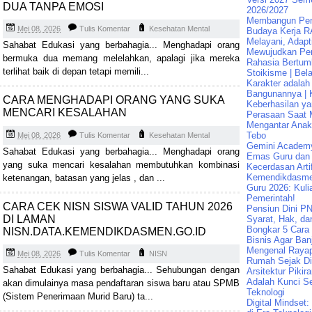
DUA TANPA EMOSI
2026/2027
Membangun Pend
Mei 08, 2026
Tulis Komentar
Kesehatan Mental
Budaya Kerja R
Melayani, Adapt
Sahabat Edukasi yang berbahagia... Menghadapi orang
Mewujudkan Pen
bermuka dua memang melelahkan, apalagi jika mereka
Rahasia Bertum
terlihat baik di depan tetapi memili...
Stoikisme | Bela
Karakter adalah
Bangunannya | K
CARA MENGHADAPI ORANG YANG SUKA
Keberhasilan ya
MENCARI KESALAHAN
Perasaan Saat 
Mengantar Ana
Tebo
Mei 08, 2026
Tulis Komentar
Kesehatan Mental
Gemini Academ
Sahabat Edukasi yang berbahagia... Menghadapi orang
Emas Guru dan 
yang suka mencari kesalahan membutuhkan kombinasi
Kecerdasan Artif
Kemendikdasme
ketenangan, batasan yang jelas , dan ...
Guru 2026: Kuli
Pemerintah!
CARA CEK NISN SISWA VALID TAHUN 2026
Pensiun Dini PN
DI LAMAN
Syarat, Hak, da
Bongkar 5 Cara
NISN.DATA.KEMENDIKDASMEN.GO.ID
Bisnis Agar Banj
Mengenal Raya
Mei 08, 2026
Tulis Komentar
NISN
Rumah Sejak Di
Sahabat Edukasi yang berbahagia... Sehubungan dengan
Arsitektur Pikir
Adalah Kunci Se
akan dimulainya masa pendaftaran siswa baru atau SPMB
Teknologi
(Sistem Penerimaan Murid Baru) ta...
Digital Mindset