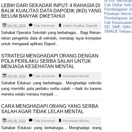
di Era Teknologi
Cek Daftar Seko
LEBIH DARI SEKADAR INPUT: 4 RAHASIA DI
Pembelajaran J
BALIK KUALITAS DATA DAPODIK (IKD) YANG
Panduan Verval 
BELUM BANYAK DIKETAHUI
Pembelajaran J
Cek Kesesuaian 
Mei 08, 2026
Tulis Komentar
Indeks Kualitas Dapodik
SD, SMP, SMA,
SMALB Terbaru
Sahabat Operator Sekolah yang berbahagia... Bagi Rekan-
rekan pengelola data di sekolah, menatap layar komputer
untuk mengawal aplikasi Dapod...
STRATEGI MENGHADAPI ORANG DENGAN
POLA PERILAKU SERBA SALAH UNTUK
MENJAGA KESEHATAN MENTAL
Mei 08, 2026
Tulis Komentar
Kesehatan Mental
Sahabat Edukasi yang berbahagia.. Menghadapi individu
yang memiliki pola perilaku serba salah —baik itu karena
mereka selalu merasa menjadi ...
CARA MENGHADAPI ORANG YANG SERBA
SALAH AGAR TIDAK LELAH MENTAL
Mei 08, 2026
Tulis Komentar
Kesehatan Mental
Sahabat Edukasi yang berbahagia... Menghadapi orang