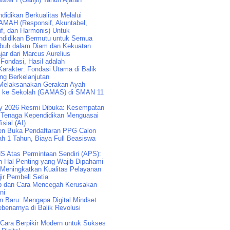
idikan Berkualitas Melalui
AMAH (Responsif, Akuntabel,
if, dan Harmonis) Untuk
didikan Bermutu untuk Semua
buh dalam Diam dan Kekuatan
jar dari Marcus Aurelius
 Fondasi, Hasil adalah
arakter: Fondasi Utama di Balik
ng Berkelanjutan
Melaksanakan Gerakan Ayah
k ke Sekolah (GAMAS) di SMAN 11
y 2026 Resmi Dibuka: Kesempatan
Tenaga Kependidikan Menguasai
isial (AI)
n Buka Pendaftaran PPG Calon
ah 1 Tahun, Biaya Full Beasiswa
S Atas Permintaan Sendiri (APS):
n Hal Penting yang Wajib Dipahami
 Meningkatkan Kualitas Pelayanan
ir Pembeli Setia
p dan Cara Mencegah Kerusakan
ni
an Baru: Mengapa Digital Mindset
benarnya di Balik Revolusi
: Cara Berpikir Modern untuk Sukses