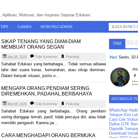
 Aplikasi, Motivasi, dan Inspirasi Seputar Edukasi.
TIPS
GAMES
HUBUNGI ADMIN
SIKAP TENANG YANG DIAM-DIAM
TIME
MEMBUAT ORANG SEGAN
Hari
Senin, 10
Mei 08, 2026
Tulis Komentar
Psikologi
Sahabat Edukasi yang berbahagia... Tidak semua wibawa
lahir dari suara keras, kemarahan, atau sikap dominan.
Dalam banyak situasi, justru o...
MENGAPA ORANG PENDIAM SERING
DIREMEHKAN, PADAHAL BERBAHAYA
INFORMASI T
Mei 08, 2026
Tulis Komentar
Psikologi
WhatsApp Hadir
Sahabat Edukasi yang berbahagia... Orang pendiam
Telepon Kini Leb
sering dianggap lemah, pasif, tidak percaya diri, atau tidak
Cara Cek Statu
memiliki pengaruh. Karena jar...
Daftar GTK Non-
Dapodik Sampai
Download Instal
CARA MENGHADAPI ORANG BERMUKA
Versi 2027 Seme