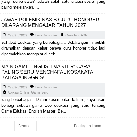
yang "serba salah" adalah salah satu situasi sosial yang
paling melelahkan. ...
JAWAB POLEMIK NASIB GURU HONORER
DILARANG MENGAJAR TAHUN 2027
Mei 08, 2026
Tulis Komentar
Guru Non ASN
Sahabat Edukasi yang berbahagia... Belakangan ini publik
diramaikan dengan kabar bahwa guru honorer tidak lagi
diperbolehkan mengajar di sek...
MAIN GAME ENGLISH MASTER: CARA
PALING SERU MENGHAFAL KOSAKATA
BAHASA INGGRIS!
Mei 07, 2026
Tulis Komentar
Aplikasi Online
,
Game Seru
yang berbahagia... Dalam kesempatan kali ini, saya akan
berbagi sebuah game web edukasi yang seru tentang
Game Edukasi English Master: Be...
Beranda
Postingan Lama