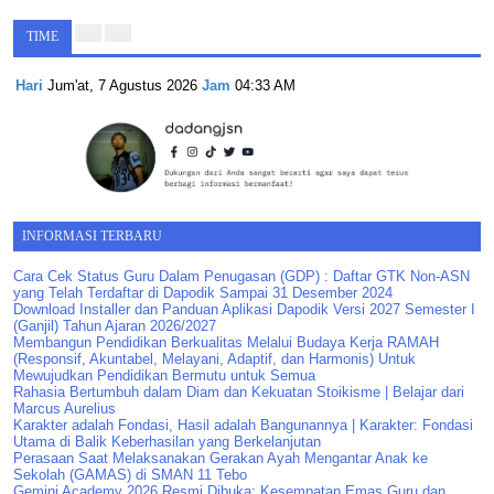
TIME
Hari
Jum'at, 7 Agustus 2026
Jam
04:33 AM
INFORMASI TERBARU
Cara Cek Status Guru Dalam Penugasan (GDP) : Daftar GTK Non-ASN
yang Telah Terdaftar di Dapodik Sampai 31 Desember 2024
Download Installer dan Panduan Aplikasi Dapodik Versi 2027 Semester I
(Ganjil) Tahun Ajaran 2026/2027
Membangun Pendidikan Berkualitas Melalui Budaya Kerja RAMAH
(Responsif, Akuntabel, Melayani, Adaptif, dan Harmonis) Untuk
Mewujudkan Pendidikan Bermutu untuk Semua
Rahasia Bertumbuh dalam Diam dan Kekuatan Stoikisme | Belajar dari
Marcus Aurelius
Karakter adalah Fondasi, Hasil adalah Bangunannya | Karakter: Fondasi
Utama di Balik Keberhasilan yang Berkelanjutan
Perasaan Saat Melaksanakan Gerakan Ayah Mengantar Anak ke
Sekolah (GAMAS) di SMAN 11 Tebo
Gemini Academy 2026 Resmi Dibuka: Kesempatan Emas Guru dan