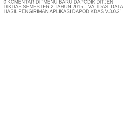
0 KOMENTAR DI "MENU BARU DAPODIK DITJEN
DIKDAS SEMESTER 2 TAHUN 2015 – VALIDASI DATA
HASIL PENGIRIMAN APLIKASI DAPODIKDAS V.3.0.2"