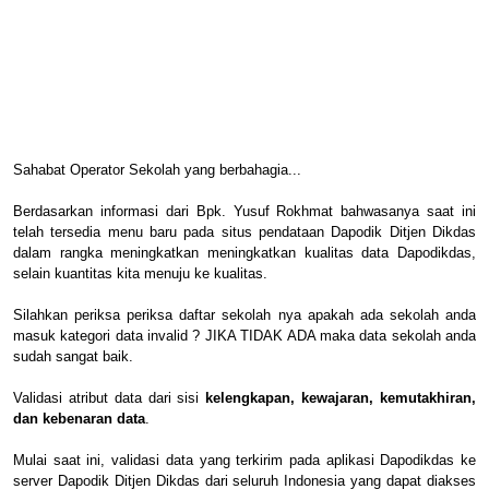
Sahabat Operator Sekolah yang berbahagia...
Berdasarkan informasi dari Bpk. Yusuf Rokhmat bahwasanya saat ini
telah tersedia menu baru pada situs pendataan Dapodik Ditjen Dikdas
dalam rangka meningkatkan meningkatkan kualitas data Dapodikdas,
selain kuantitas kita menuju ke kualitas.
Silahkan periksa periksa daftar sekolah nya apakah ada sekolah anda
masuk kategori data invalid ? JIKA TIDAK ADA maka data sekolah anda
sudah sangat baik.
Validasi atribut data dari sisi
kelengkapan, kewajaran, kemutakhiran,
dan kebenaran data
.
Mulai saat ini, validasi data yang terkirim pada aplikasi Dapodikdas ke
server Dapodik Ditjen Dikdas dari seluruh Indonesia yang dapat diakses