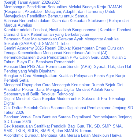
(Ganjil) Tahun Ajaran 2026/2027
Membangun Pendidikan Berkualitas Melalui Budaya Kerja RAMAH
(Responsif, Akuntabel, Melayani, Adaptif, dan Harmonis) Untuk
Mewujudkan Pendidikan Bermutu untuk Semua
Rahasia Bertumbuh dalam Diam dan Kekuatan Stoikisme | Belajar dari
Marcus Aurelius
Karakter adalah Fondasi, Hasil adalah Bangunannya | Karakter: Fondasi
Utama di Balik Keberhasilan yang Berkelanjutan
Perasaan Saat Melaksanakan Gerakan Ayah Mengantar Anak ke
Sekolah (GAMAS) di SMAN 11 Tebo
Gemini Academy 2026 Resmi Dibuka: Kesempatan Emas Guru dan
Tenaga Kependidikan Menguasai Kecerdasan Artifisial (AI)
Kemendikdasmen Buka Pendaftaran PPG Calon Guru 2026: Kuliah 1
Tahun, Biaya Full Beasiswa Pemerintah!
Pensiun Dini PNS Atas Permintaan Sendiri (APS): Syarat, Hak, dan Hal
Penting yang Wajib Dipahami
Bongkar 5 Cara Meningkatkan Kualitas Pelayanan Bisnis Agar Banjir
Pembeli Setia
Mengenal Rayap dan Cara Mencegah Kerusakan Rumah Sejak Dini
Arsitektur Pikiran Baru: Mengapa Digital Mindset Adalah Kunci
Sebenarnya di Balik Revolusi Teknologi
Digital Mindset: Cara Berpikir Modern untuk Sukses di Era Teknologi
Digital
Cek Daftar Sekolah Calon Sasaran Digitalisasi Pembelajaran Jenjang SD
Tahun 2026
Panduan Verval Data Bantuan Sarana Digitalisasi Pembelajaran Jenjang
SD Tahun 2026
Cek Kesesuaian Sertifikat Pendidik Bagi Guru TK, SD, SMP, SMA,
SMK, TKLB, SDLB, SMPLB, dan SMALB Terbaru
Algorithmic Burnout: Mengapa Kita Merasa Lelah Meskipun Hanya