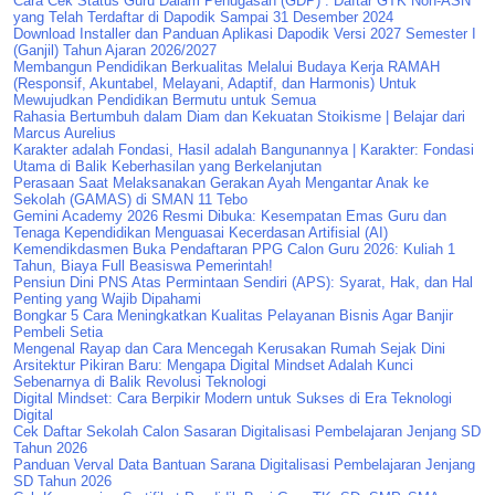
Cara Cek Status Guru Dalam Penugasan (GDP) : Daftar GTK Non-ASN
yang Telah Terdaftar di Dapodik Sampai 31 Desember 2024
Download Installer dan Panduan Aplikasi Dapodik Versi 2027 Semester I
(Ganjil) Tahun Ajaran 2026/2027
Membangun Pendidikan Berkualitas Melalui Budaya Kerja RAMAH
(Responsif, Akuntabel, Melayani, Adaptif, dan Harmonis) Untuk
Mewujudkan Pendidikan Bermutu untuk Semua
Rahasia Bertumbuh dalam Diam dan Kekuatan Stoikisme | Belajar dari
Marcus Aurelius
Karakter adalah Fondasi, Hasil adalah Bangunannya | Karakter: Fondasi
Utama di Balik Keberhasilan yang Berkelanjutan
Perasaan Saat Melaksanakan Gerakan Ayah Mengantar Anak ke
Sekolah (GAMAS) di SMAN 11 Tebo
Gemini Academy 2026 Resmi Dibuka: Kesempatan Emas Guru dan
Tenaga Kependidikan Menguasai Kecerdasan Artifisial (AI)
Kemendikdasmen Buka Pendaftaran PPG Calon Guru 2026: Kuliah 1
Tahun, Biaya Full Beasiswa Pemerintah!
Pensiun Dini PNS Atas Permintaan Sendiri (APS): Syarat, Hak, dan Hal
Penting yang Wajib Dipahami
Bongkar 5 Cara Meningkatkan Kualitas Pelayanan Bisnis Agar Banjir
Pembeli Setia
Mengenal Rayap dan Cara Mencegah Kerusakan Rumah Sejak Dini
Arsitektur Pikiran Baru: Mengapa Digital Mindset Adalah Kunci
Sebenarnya di Balik Revolusi Teknologi
Digital Mindset: Cara Berpikir Modern untuk Sukses di Era Teknologi
Digital
Cek Daftar Sekolah Calon Sasaran Digitalisasi Pembelajaran Jenjang SD
Tahun 2026
Panduan Verval Data Bantuan Sarana Digitalisasi Pembelajaran Jenjang
SD Tahun 2026