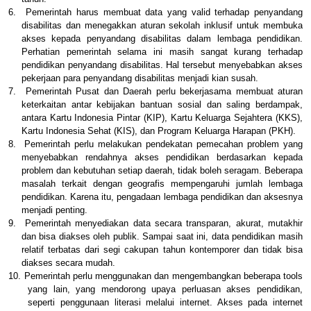
6.
Pemerintah harus membuat data yang valid terhadap penyandang
disabilitas dan menegakkan aturan sekolah inklusif untuk membuka
akses kepada penyandang disabilitas dalam lembaga pendidikan.
Perhatian pemerintah selama ini masih sangat kurang terhadap
pendidikan penyandang disabilitas. Hal tersebut menyebabkan akses
pekerjaan para penyandang disabilitas menjadi kian susah.
7.
Pemerintah Pusat dan Daerah perlu bekerjasama membuat aturan
keterkaitan antar kebijakan bantuan sosial dan saling berdampak,
antara Kartu Indonesia Pintar (KIP), Kartu Keluarga Sejahtera (KKS),
Kartu Indonesia Sehat (KIS), dan Program Keluarga Harapan (PKH).
8.
Pemerintah perlu melakukan pendekatan pemecahan problem yang
menyebabkan rendahnya akses pendidikan berdasarkan kepada
problem dan kebutuhan setiap daerah, tidak boleh seragam. Beberapa
masalah terkait dengan geografis mempengaruhi jumlah lembaga
pendidikan. Karena itu, pengadaan lembaga pendidikan dan aksesnya
menjadi penting.
9.
Pemerintah menyediakan data secara transparan, akurat, mutakhir
dan bisa diakses oleh publik. Sampai saat ini, data pendidikan masih
relatif terbatas dari segi cakupan tahun kontemporer dan tidak bisa
diakses secara mudah.
10.
Pemerintah perlu menggunakan dan mengembangkan beberapa tools
yang lain, yang mendorong upaya perluasan akses pendidikan,
seperti penggunaan literasi melalui internet. Akses pada internet