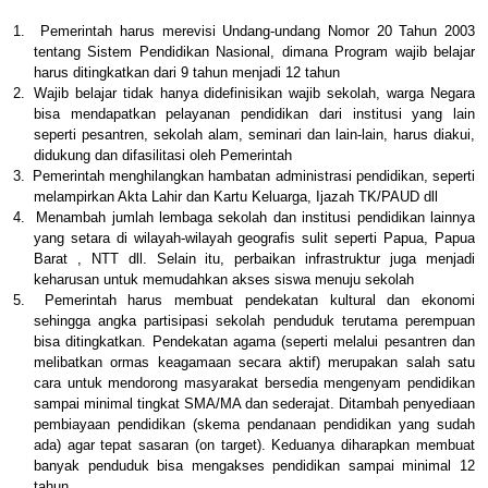
1.
Pemerintah harus merevisi Undang-undang Nomor 20 Tahun 2003
tentang Sistem Pendidikan Nasional, dimana Program wajib belajar
harus ditingkatkan dari 9 tahun menjadi 12 tahun
2.
Wajib belajar tidak hanya didefinisikan wajib sekolah, warga Negara
bisa mendapatkan pelayanan pendidikan dari institusi yang lain
seperti pesantren, sekolah alam, seminari dan lain-lain, harus diakui,
didukung dan difasilitasi oleh Pemerintah
3.
Pemerintah menghilangkan hambatan administrasi pendidikan, seperti
melampirkan Akta Lahir dan Kartu Keluarga, Ijazah TK/PAUD dll
4.
Menambah jumlah lembaga sekolah dan institusi pendidikan lainnya
yang setara di wilayah-wilayah geografis sulit seperti Papua, Papua
Barat , NTT dll. Selain itu, perbaikan infrastruktur juga menjadi
keharusan untuk memudahkan akses siswa menuju sekolah
5.
Pemerintah harus membuat pendekatan kultural dan ekonomi
sehingga angka partisipasi sekolah penduduk terutama perempuan
bisa ditingkatkan. Pendekatan agama (seperti melalui pesantren dan
melibatkan ormas keagamaan secara aktif) merupakan salah satu
cara untuk mendorong masyarakat bersedia mengenyam pendidikan
sampai minimal tingkat SMA/MA dan sederajat. Ditambah penyediaan
pembiayaan pendidikan (skema pendanaan pendidikan yang sudah
ada) agar tepat sasaran (on target). Keduanya diharapkan membuat
banyak penduduk bisa mengakses pendidikan sampai minimal 12
tahun.