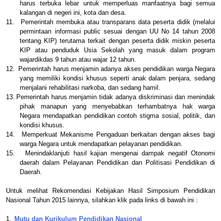
harus terbuka lebar untuk memperluas manfaatnya bagi semua
kalangan di negeri ini, kota dan desa.
11.
Pemerintah membuka atau transparans data peserta didik (melalui
permintaan informasi public sesuai dengan UU No 14 tahun 2008
tentang KIP) terutama terkait dengan peserta didik miskin peserta
KIP atau penduduk Usia Sekolah yang masuk dalam program
wajardikdas 9 tahun atau wajar 12 tahun.
12.
Pemerintah harus menjamin adanya akses pendidikan warga Negara
yang memiliki kondisi khusus seperti anak dalam penjara, sedang
menjalani rehabilitasi narkoba, dan sedang hamil.
13.
Pemerintah harus menjamin tidak adanya diskriminasi dan menindak
pihak manapun yang menyebabkan terhambatnya hak warga
Negara mendapatkan pendidikan contoh stigma sosial, politik, dan
kondisi khusus.
14.
Memperkuat Mekanisme Pengaduan berkaitan dengan akses bagi
warga Negara untuk mendapatkan pelayanan pendidikan.
15.
Menindaklanjuti hasil kajian mengenai dampak negatif Otonomi
daerah dalam Pelayanan Pendidikan dan Politisasi Pendidikan di
Daerah.
Untuk melihat Rekomendasi Kebijakan Hasil Simposium Pendidikan
Nasional Tahun 2015 lainnya, silahkan klik pada links di bawah ini :
1.
Mutu dan Kurikulum Pendidikan Nasional