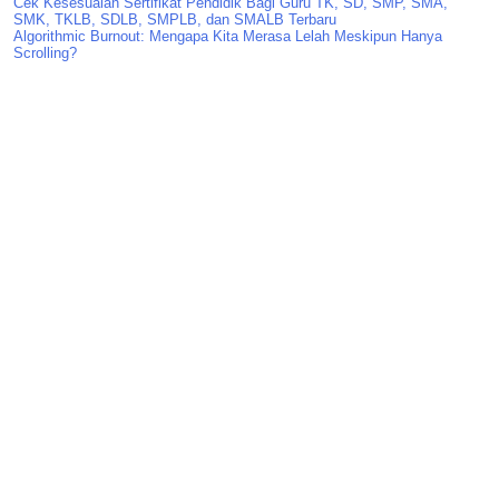
Cek Kesesuaian Sertifikat Pendidik Bagi Guru TK, SD, SMP, SMA,
SMK, TKLB, SDLB, SMPLB, dan SMALB Terbaru
Algorithmic Burnout: Mengapa Kita Merasa Lelah Meskipun Hanya
Scrolling?