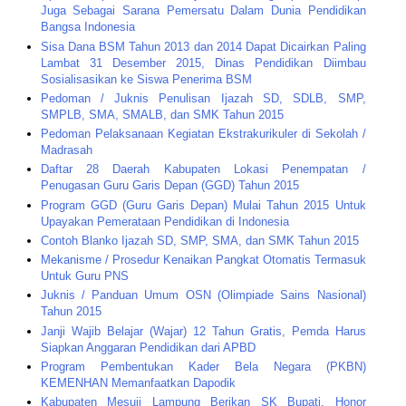
Juga Sebagai Sarana Pemersatu Dalam Dunia Pendidikan
Bangsa Indonesia
Sisa Dana BSM Tahun 2013 dan 2014 Dapat Dicairkan Paling
Lambat 31 Desember 2015, Dinas Pendidikan Diimbau
Sosialisasikan ke Siswa Penerima BSM
Pedoman / Juknis Penulisan Ijazah SD, SDLB, SMP,
SMPLB, SMA, SMALB, dan SMK Tahun 2015
Pedoman Pelaksanaan Kegiatan Ekstrakurikuler di Sekolah /
Madrasah
Daftar 28 Daerah Kabupaten Lokasi Penempatan /
Penugasan Guru Garis Depan (GGD) Tahun 2015
Program GGD (Guru Garis Depan) Mulai Tahun 2015 Untuk
Upayakan Pemerataan Pendidikan di Indonesia
Contoh Blanko Ijazah SD, SMP, SMA, dan SMK Tahun 2015
Mekanisme / Prosedur Kenaikan Pangkat Otomatis Termasuk
Untuk Guru PNS
Juknis / Panduan Umum OSN (Olimpiade Sains Nasional)
Tahun 2015
Janji Wajib Belajar (Wajar) 12 Tahun Gratis, Pemda Harus
Siapkan Anggaran Pendidikan dari APBD
Program Pembentukan Kader Bela Negara (PKBN)
KEMENHAN Memanfaatkan Dapodik
Kabupaten Mesuji Lampung Berikan SK Bupati, Honor