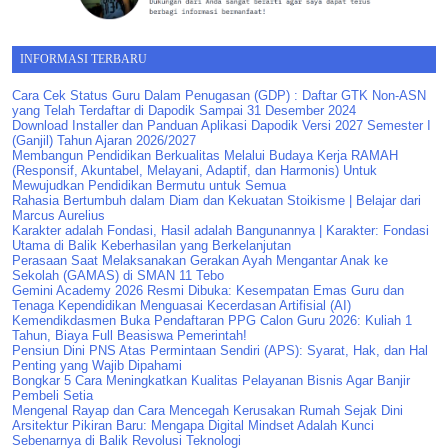
INFORMASI TERBARU
Cara Cek Status Guru Dalam Penugasan (GDP) : Daftar GTK Non-ASN
yang Telah Terdaftar di Dapodik Sampai 31 Desember 2024
Download Installer dan Panduan Aplikasi Dapodik Versi 2027 Semester I
(Ganjil) Tahun Ajaran 2026/2027
Membangun Pendidikan Berkualitas Melalui Budaya Kerja RAMAH
(Responsif, Akuntabel, Melayani, Adaptif, dan Harmonis) Untuk
Mewujudkan Pendidikan Bermutu untuk Semua
Rahasia Bertumbuh dalam Diam dan Kekuatan Stoikisme | Belajar dari
Marcus Aurelius
Karakter adalah Fondasi, Hasil adalah Bangunannya | Karakter: Fondasi
Utama di Balik Keberhasilan yang Berkelanjutan
Perasaan Saat Melaksanakan Gerakan Ayah Mengantar Anak ke
Sekolah (GAMAS) di SMAN 11 Tebo
Gemini Academy 2026 Resmi Dibuka: Kesempatan Emas Guru dan
Tenaga Kependidikan Menguasai Kecerdasan Artifisial (AI)
Kemendikdasmen Buka Pendaftaran PPG Calon Guru 2026: Kuliah 1
Tahun, Biaya Full Beasiswa Pemerintah!
Pensiun Dini PNS Atas Permintaan Sendiri (APS): Syarat, Hak, dan Hal
Penting yang Wajib Dipahami
Bongkar 5 Cara Meningkatkan Kualitas Pelayanan Bisnis Agar Banjir
Pembeli Setia
Mengenal Rayap dan Cara Mencegah Kerusakan Rumah Sejak Dini
Arsitektur Pikiran Baru: Mengapa Digital Mindset Adalah Kunci
Sebenarnya di Balik Revolusi Teknologi