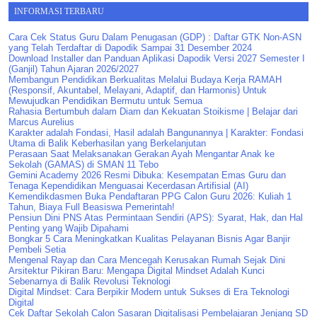
INFORMASI TERBARU
Cara Cek Status Guru Dalam Penugasan (GDP) : Daftar GTK Non-ASN
yang Telah Terdaftar di Dapodik Sampai 31 Desember 2024
Download Installer dan Panduan Aplikasi Dapodik Versi 2027 Semester I
(Ganjil) Tahun Ajaran 2026/2027
Membangun Pendidikan Berkualitas Melalui Budaya Kerja RAMAH
(Responsif, Akuntabel, Melayani, Adaptif, dan Harmonis) Untuk
Mewujudkan Pendidikan Bermutu untuk Semua
Rahasia Bertumbuh dalam Diam dan Kekuatan Stoikisme | Belajar dari
Marcus Aurelius
Karakter adalah Fondasi, Hasil adalah Bangunannya | Karakter: Fondasi
Utama di Balik Keberhasilan yang Berkelanjutan
Perasaan Saat Melaksanakan Gerakan Ayah Mengantar Anak ke
Sekolah (GAMAS) di SMAN 11 Tebo
Gemini Academy 2026 Resmi Dibuka: Kesempatan Emas Guru dan
Tenaga Kependidikan Menguasai Kecerdasan Artifisial (AI)
Kemendikdasmen Buka Pendaftaran PPG Calon Guru 2026: Kuliah 1
Tahun, Biaya Full Beasiswa Pemerintah!
Pensiun Dini PNS Atas Permintaan Sendiri (APS): Syarat, Hak, dan Hal
Penting yang Wajib Dipahami
Bongkar 5 Cara Meningkatkan Kualitas Pelayanan Bisnis Agar Banjir
Pembeli Setia
Mengenal Rayap dan Cara Mencegah Kerusakan Rumah Sejak Dini
Arsitektur Pikiran Baru: Mengapa Digital Mindset Adalah Kunci
Sebenarnya di Balik Revolusi Teknologi
Digital Mindset: Cara Berpikir Modern untuk Sukses di Era Teknologi
Digital
Cek Daftar Sekolah Calon Sasaran Digitalisasi Pembelajaran Jenjang SD