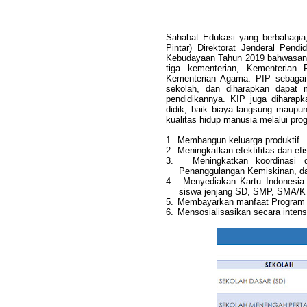
Sahabat Edukasi yang berbahagia
Pintar) Direktorat Jenderal Pen
Kebudayaan Tahun 2019 bahwasa
tiga kementerian, Kementerian
Kementerian Agama.
PIP sebagai
sekolah, dan diharapkan dapat 
pendidikannya. KIP juga diharapk
didik, baik biaya langsung maupun
kualitas hidup manusia melalui prog
1.
Membangun keluarga produktif
2.
Meningkatkan efektifitas dan ef
3.
Meningkatkan koordinasi
Penanggulangan Kemiskinan, da
4.
Menyediakan Kartu Indonesia 
siswa jenjang SD, SMP, SMA/K
5.
Membayarkan manfaat Program I
6.
Mensosialisasikan secara intens