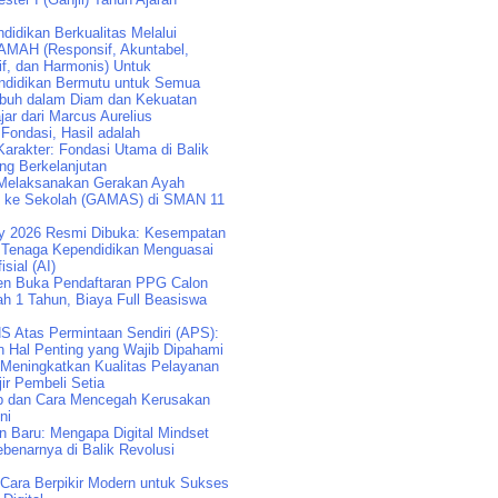
idikan Berkualitas Melalui
AMAH (Responsif, Akuntabel,
if, dan Harmonis) Untuk
didikan Bermutu untuk Semua
buh dalam Diam dan Kekuatan
jar dari Marcus Aurelius
 Fondasi, Hasil adalah
arakter: Fondasi Utama di Balik
ng Berkelanjutan
Melaksanakan Gerakan Ayah
k ke Sekolah (GAMAS) di SMAN 11
y 2026 Resmi Dibuka: Kesempatan
Tenaga Kependidikan Menguasai
isial (AI)
n Buka Pendaftaran PPG Calon
ah 1 Tahun, Biaya Full Beasiswa
S Atas Permintaan Sendiri (APS):
n Hal Penting yang Wajib Dipahami
 Meningkatkan Kualitas Pelayanan
ir Pembeli Setia
p dan Cara Mencegah Kerusakan
ni
an Baru: Mengapa Digital Mindset
benarnya di Balik Revolusi
: Cara Berpikir Modern untuk Sukses