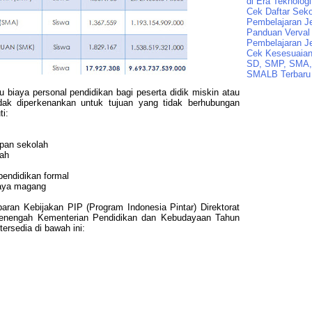
di Era Teknologi
Cek Daftar Seko
Pembelajaran J
Panduan Verval 
Pembelajaran J
Cek Kesesuaian 
SD, SMP, SMA,
SMALB Terbaru
biaya personal pendidikan bagi peserta didik miskin atau
idak diperkenankan untuk tujuan yang tidak berhubungan
ti:
pan sekolah
lah
pendidikan formal
iaya magang
ran Kebijakan PIP (Program Indonesia Pintar) Direktorat
Menengah Kementerian Pendidikan dan Kebudayaan Tahun
ersedia di bawah ini: