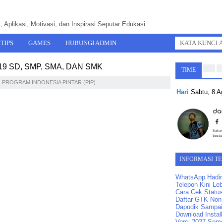
 Aplikasi, Motivasi, dan Inspirasi Seputar Edukasi.
TIPS
GAMES
HUBUNGI ADMIN
19 SD, SMP, SMA, DAN SMK
TIME
PROGRAM INDONESIA PINTAR (PIP)
Hari
Sabtu, 8 
INFORMASI T
WhatsApp Hadir
Telepon Kini Leb
Cara Cek Statu
Daftar GTK Non-
Dapodik Sampai
Download Instal
Versi 2027 Seme