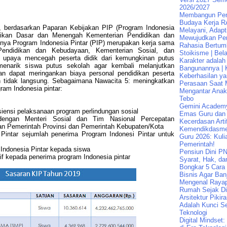
2026/2027
Membangun Pend
Budaya Kerja R
, berdasarkan Paparan Kebijakan PIP (Program Indonesia
Melayani, Adapt
didikan Dasar dan Menengah Kementerian Pendidikan dan
Mewujudkan Pen
nnya
Program Indonesia Pintar
(PIP)
merupakan kerja sama
Rahasia Bertum
 Pendidikan dan Kebudayaan, Kementerian Sosial, dan
Stoikisme | Bela
 u
paya mencegah peserta didik dari kemungkinan putus
Karakter adalah
menarik siswa putus sekolah agar kembali melanjutkan
Bangunannya | K
an dapat meringankan biaya personal pendidikan peserta
Keberhasilan ya
 tidak langsung
. Sebagaimana Nawacita 5: meningkatkan
Perasaan Saat 
ram Indonesia pintar:
Mengantar Ana
Tebo
Gemini Academ
isiensi pelaksanaan program perlindungan sosial
Emas Guru dan 
 dengan Menteri Sosial dan Tim Nasional Percepatan
Kecerdasan Artif
n Pemerintah Provinsi dan Pemerintah Kebupaten/Kota
Kemendikdasme
Pintar sejumlah penerima Program Indonesi Pintar untuk
Guru 2026: Kuli
Pemerintah!
ndonesia Pintar kepada siswa
Pensiun Dini PN
if kepada penerima program Indonesia pintar
Syarat, Hak, da
Bongkar 5 Cara
Bisnis Agar Banj
Mengenal Raya
Rumah Sejak Di
Arsitektur Pikir
Adalah Kunci Se
Teknologi
Digital Mindset