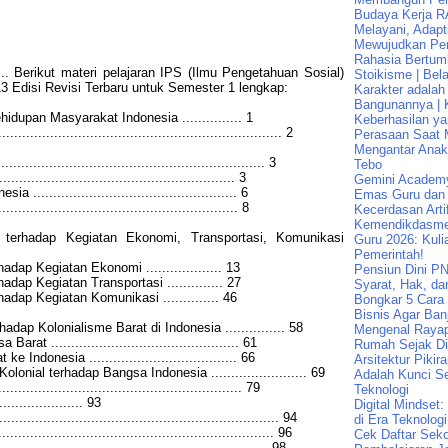
Budaya Kerja R
Melayani, Adapt
Mewujudkan Pen
Rahasia Bertum
. Berikut materi pelajaran IPS (Ilmu Pengetahuan Sosial)
Stoikisme | Bela
 Edisi Revisi Terbaru untuk Semester 1 lengkap:
Karakter adalah
Bangunannya | K
dupan Masyarakat Indonesia ............... 1
Keberhasilan ya
................................................................... 2
Perasaan Saat 
Mengantar Ana
......................................................... 3
Tebo
................................................... 3
Gemini Academ
................................................. 6
Emas Guru dan 
................................................... 8
Kecerdasan Artif
Kemendikdasme
terhadap Kegiatan Ekonomi, Transportasi, Komunikasi
Guru 2026: Kuli
Pemerintah!
ap Kegiatan Ekonomi ................... 13
Pensiun Dini PN
dap Kegiatan Transportasi .............. 27
Syarat, Hak, da
dap Kegiatan Komunikasi .............. 46
Bongkar 5 Cara
Bisnis Agar Banj
ap Kolonialisme Barat di Indonesia ............... 58
Mengenal Raya
t ............................................... 61
Rumah Sejak Di
ndonesia ..................................... 66
Arsitektur Pikir
onial terhadap Bangsa Indonesia ........................ 69
Adalah Kunci Se
................................................... 79
Teknologi
..................... 93
Digital Mindset
.................................................................. 94
di Era Teknologi
................................................................. 96
Cek Daftar Seko
............................................................. 98