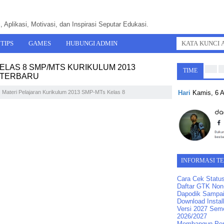
 Aplikasi, Motivasi, dan Inspirasi Seputar Edukasi.
TIPS
GAMES
HUBUNGI ADMIN
ELAS 8 SMP/MTS KURIKULUM 2013
TIME
I TERBARU
Hari
Kamis, 6 
Materi Pelajaran Kurikulum 2013 SMP-MTs Kelas 8
INFORMASI T
Cara Cek Statu
Daftar GTK Non-
Dapodik Sampai
Download Instal
Versi 2027 Seme
2026/2027
Membangun Pend