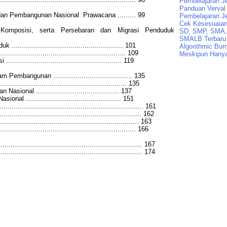
Pembelajaran J
Panduan Verval 
dan Pembangunan Nasional
Prawacana ......... 99
Pembelajaran J
Cek Kesesuaian 
omposisi, serta Persebaran dan Migrasi Penduduk
SD, SMP, SMA,
SMALB Terbaru
.................................................. 101
Algorithmic Bur
........................................................ 109
Meskipun Hanya
.................................................. 119
mbangunan ....................................... 135
.......................................................... 135
ional ......................................... 137
............................................... 151
...................................................................... 161
.................................................................. 162
................................................................. 163
............................................................. 166
.................................................................... 167
................................................................... 174