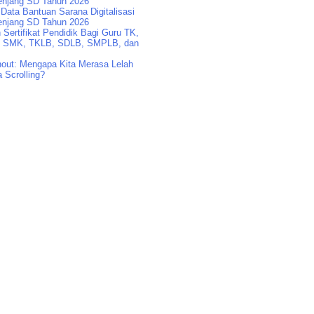
enjang SD Tahun 2026
Data Bantuan Sarana Digitalisasi
enjang SD Tahun 2026
Sertifikat Pendidik Bagi Guru TK,
 SMK, TKLB, SDLB, SMPLB, dan
nout: Mengapa Kita Merasa Lelah
 Scrolling?