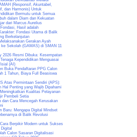
AMAH (Responsif, Akuntabel,
if, dan Harmonis) Untuk
didikan Bermutu untuk Semua
buh dalam Diam dan Kekuatan
jar dari Marcus Aurelius
 Fondasi, Hasil adalah
arakter: Fondasi Utama di Balik
ng Berkelanjutan
Melaksanakan Gerakan Ayah
k ke Sekolah (GAMAS) di SMAN 11
y 2026 Resmi Dibuka: Kesempatan
Tenaga Kependidikan Menguasai
isial (AI)
n Buka Pendaftaran PPG Calon
ah 1 Tahun, Biaya Full Beasiswa
S Atas Permintaan Sendiri (APS):
n Hal Penting yang Wajib Dipahami
 Meningkatkan Kualitas Pelayanan
ir Pembeli Setia
p dan Cara Mencegah Kerusakan
ni
an Baru: Mengapa Digital Mindset
benarnya di Balik Revolusi
: Cara Berpikir Modern untuk Sukses
 Digital
lah Calon Sasaran Digitalisasi