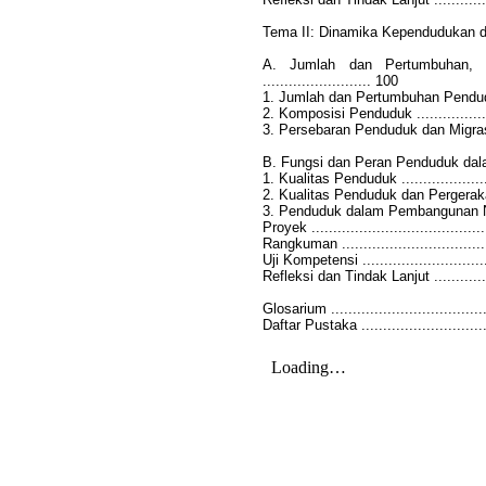
Tema II: Dinamika Kependudukan 
A. Jumlah dan Pertumbuhan, K
......................... 100
1. Jumlah dan Pertumbuhan Penduduk .....
2. Komposisi Penduduk ......................
3. Persebaran Penduduk dan Migrasi .......
B. Fungsi dan Peran Penduduk dalam Pe
1. Kualitas Penduduk ........................
2. Kualitas Penduduk dan Pergerakan Nas
3. Penduduk dalam Pembangunan Nasional 
Proyek .........................................
Rangkuman .....................................
Uji Kompetensi ................................
Refleksi dan Tindak Lanjut ..................
Glosarium ......................................
Daftar Pustaka ................................