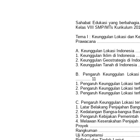
Sahabat Edukasi yang berbahagia..
Kelas VIII SMP/MTs Kurikulum 2013
Tema I : Keunggulan Lokasi dan Kehi
Prawacana ......................................
A. Keunggulan Lokasi Indonesia .............
1. Keunggulan Iklim di Indonesia ...........
2. Keunggulan Geostrategis di Indonesia ..
3. Keunggulan Tanah di Indonesia ..........
B. Pengaruh Keunggulan Lokasi 
............ 11
1. Pengaruh Keunggulan Lokasi terhad
2. Pengaruh Keunggulan Lokasi terha
3. Pengaruh Keunggulan Lokasi terha
C. Pengaruh Keunggulan Lokasi terhad
1. Latar Belakang Penjajahan Bangsa Bara
2. Kedatangan Bangsa-bangsa Barat ke I
3. Pengaruh Kebijakan Pemerintah Kol
4. Melawan Keserakahan Penjajah ..........
Proyek ........................................
Rangkuman .....................................
Uji Kompetensi ................................
Refleksi dan Tindak Lanjut ..................