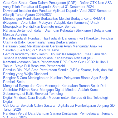
Cara Cek Status Guru Dalam Penugasan (GDP) : Daftar GTK Non-ASN
yang Telah Terdaftar di Dapodik Sampai 31 Desember 2024
Download Installer dan Panduan Aplikasi Dapodik Versi 2027 Semester I
(Ganjil) Tahun Ajaran 2026/2027
Membangun Pendidikan Berkualitas Melalui Budaya Kerja RAMAH
(Responsif, Akuntabel, Melayani, Adaptif, dan Harmonis) Untuk
Mewujudkan Pendidikan Bermutu untuk Semua
Rahasia Bertumbuh dalam Diam dan Kekuatan Stoikisme | Belajar dari
Marcus Aurelius
Karakter adalah Fondasi, Hasil adalah Bangunannya | Karakter: Fondasi
Utama di Balik Keberhasilan yang Berkelanjutan
Perasaan Saat Melaksanakan Gerakan Ayah Mengantar Anak ke
Sekolah (GAMAS) di SMAN 11 Tebo
Gemini Academy 2026 Resmi Dibuka: Kesempatan Emas Guru dan
Tenaga Kependidikan Menguasai Kecerdasan Artifisial (AI)
Kemendikdasmen Buka Pendaftaran PPG Calon Guru 2026: Kuliah 1
Tahun, Biaya Full Beasiswa Pemerintah!
Pensiun Dini PNS Atas Permintaan Sendiri (APS): Syarat, Hak, dan Hal
Penting yang Wajib Dipahami
Bongkar 5 Cara Meningkatkan Kualitas Pelayanan Bisnis Agar Banjir
Pembeli Setia
Mengenal Rayap dan Cara Mencegah Kerusakan Rumah Sejak Dini
Arsitektur Pikiran Baru: Mengapa Digital Mindset Adalah Kunci
Sebenarnya di Balik Revolusi Teknologi
Digital Mindset: Cara Berpikir Modern untuk Sukses di Era Teknologi
Digital
Cek Daftar Sekolah Calon Sasaran Digitalisasi Pembelajaran Jenjang SD
Tahun 2026
Panduan Verval Data Bantuan Sarana Digitalisasi Pembelajaran Jenjang
SD Tahun 2026