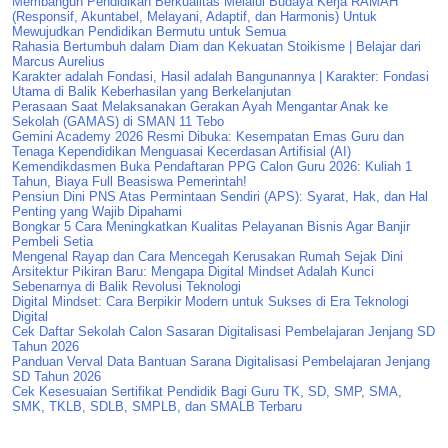
Membangun Pendidikan Berkualitas Melalui Budaya Kerja RAMAH
(Responsif, Akuntabel, Melayani, Adaptif, dan Harmonis) Untuk
Mewujudkan Pendidikan Bermutu untuk Semua
Rahasia Bertumbuh dalam Diam dan Kekuatan Stoikisme | Belajar dari
Marcus Aurelius
Karakter adalah Fondasi, Hasil adalah Bangunannya | Karakter: Fondasi
Utama di Balik Keberhasilan yang Berkelanjutan
Perasaan Saat Melaksanakan Gerakan Ayah Mengantar Anak ke
Sekolah (GAMAS) di SMAN 11 Tebo
Gemini Academy 2026 Resmi Dibuka: Kesempatan Emas Guru dan
Tenaga Kependidikan Menguasai Kecerdasan Artifisial (AI)
Kemendikdasmen Buka Pendaftaran PPG Calon Guru 2026: Kuliah 1
Tahun, Biaya Full Beasiswa Pemerintah!
Pensiun Dini PNS Atas Permintaan Sendiri (APS): Syarat, Hak, dan Hal
Penting yang Wajib Dipahami
Bongkar 5 Cara Meningkatkan Kualitas Pelayanan Bisnis Agar Banjir
Pembeli Setia
Mengenal Rayap dan Cara Mencegah Kerusakan Rumah Sejak Dini
Arsitektur Pikiran Baru: Mengapa Digital Mindset Adalah Kunci
Sebenarnya di Balik Revolusi Teknologi
Digital Mindset: Cara Berpikir Modern untuk Sukses di Era Teknologi
Digital
Cek Daftar Sekolah Calon Sasaran Digitalisasi Pembelajaran Jenjang SD
Tahun 2026
Panduan Verval Data Bantuan Sarana Digitalisasi Pembelajaran Jenjang
SD Tahun 2026
Cek Kesesuaian Sertifikat Pendidik Bagi Guru TK, SD, SMP, SMA,
SMK, TKLB, SDLB, SMPLB, dan SMALB Terbaru