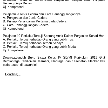
Renang Gaya Bebas
Uji Kompetensi
Pelajaran 9 Jenis Cedera dan Cara Penanggulangannya
A. Pengertian dan Jenis Cedera
B. Prinsip Penanganan Pertama pada Cedera
C. Cara Penanggulangan Cedera
Uji Kompetensi
Pelajaran 10 Perilaku Terpuji Seorang Anak Dalam Pergaulan Sehari-Hari
A. Perilaku Terpuji terhadap Orang yang Lebih Tua
B. Perilaku Terpuji terhadap Teman Sebaya
C. Perilaku Terpuji terhadap Orang yang Lebih Muda
Uji Kompetensi
Download/unduh Buku Siswa Kelas IV SD/MI Kurikulum 2013 Giat
Berolahraga Pendidikan Jasmani, Olahraga, dan Kesehatan silahkan klik
pada tautan di bawah ini: