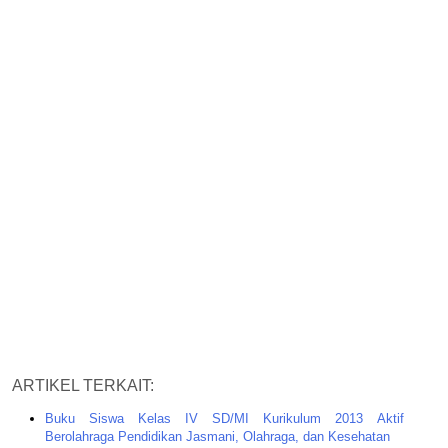
ARTIKEL TERKAIT:
Buku Siswa Kelas IV SD/MI Kurikulum 2013 Aktif
Berolahraga Pendidikan Jasmani, Olahraga, dan Kesehatan