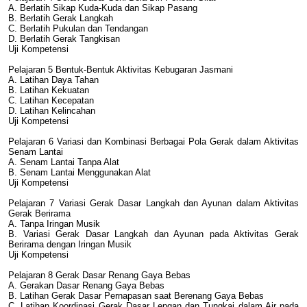
A. Berlatih Sikap Kuda-Kuda dan Sikap Pasang
B. Berlatih Gerak Langkah
C. Berlatih Pukulan dan Tendangan
D. Berlatih Gerak Tangkisan
Uji Kompetensi
Pelajaran 5 Bentuk-Bentuk Aktivitas Kebugaran Jasmani
A. Latihan Daya Tahan
B. Latihan Kekuatan
C. Latihan Kecepatan
D. Latihan Kelincahan
Uji Kompetensi
Pelajaran 6 Variasi dan Kombinasi Berbagai Pola Gerak dalam Aktivitas
Senam Lantai
A. Senam Lantai Tanpa Alat
B. Senam Lantai Menggunakan Alat
Uji Kompetensi
Pelajaran 7 Variasi Gerak Dasar Langkah dan Ayunan dalam Aktivitas
Gerak Berirama
A. Tanpa Iringan Musik
B. Variasi Gerak Dasar Langkah dan Ayunan pada Aktivitas Gerak
Berirama dengan Iringan Musik
Uji Kompetensi
Pelajaran 8 Gerak Dasar Renang Gaya Bebas
A. Gerakan Dasar Renang Gaya Bebas
B. Latihan Gerak Dasar Pernapasan saat Berenang Gaya Bebas
C. Latihan Koordinasi Gerak Dasar Lengan dan Tungkai dalam Air pada