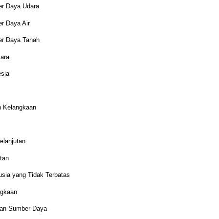
er Daya Udara
r Daya Air
er Daya Tanah
sara
esia
n Kelangkaan
elanjutan
tan
sia yang Tidak Terbatas
ngkaan
aan Sumber Daya