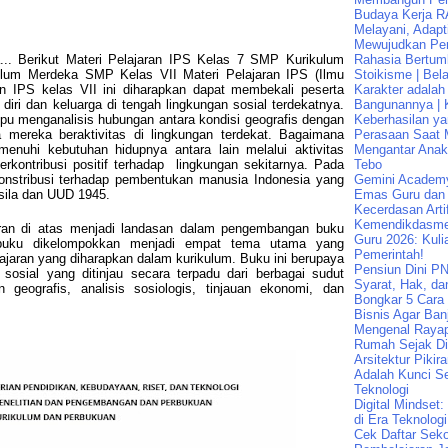
Budaya Kerja R
Melayani, Adapt
Mewujudkan Pen
... Berikut Materi Pelajaran IPS Kelas 7 SMP Kurikulum
Rahasia Bertum
lum Merdeka SMP Kelas VII Materi Pelajaran IPS (Ilmu
Stoikisme | Bela
n IPS kelas VII ini diharapkan dapat membekali peserta
Karakter adalah
iri dan keluarga di tengah lingkungan sosial terdekatnya.
Bangunannya | K
pu menganalisis hubungan antara kondisi geografis dengan
Keberhasilan ya
a mereka beraktivitas di lingkungan terdekat. Bagaimana
Perasaan Saat 
enuhi kebutuhan hidupnya antara lain melalui aktivitas
Mengantar Ana
kontribusi positif terhadap
lingkungan sekitarnya. Pada
Tebo
rkonstribusi terhadap pembentukan manusia Indonesia yang
Gemini Academ
asila dan UUD 1945.
Emas Guru dan 
Kecerdasan Artif
Kemendikdasme
ran di atas menjadi landasan dalam pengembangan buku
Guru 2026: Kuli
buku dikelompokkan menjadi empat tema utama yang
Pemerintah!
jaran yang diharapkan dalam kurikulum. Buku ini berupaya
Pensiun Dini PN
sosial yang ditinjau secara terpadu dari berbagai sudut
Syarat, Hak, da
 geografis, analisis sosiologis, tinjauan ekonomi, dan
Bongkar 5 Cara
Bisnis Agar Banj
Mengenal Raya
Rumah Sejak Di
Arsitektur Pikir
Adalah Kunci Se
Teknologi
Digital Mindset
di Era Teknologi
Cek Daftar Seko