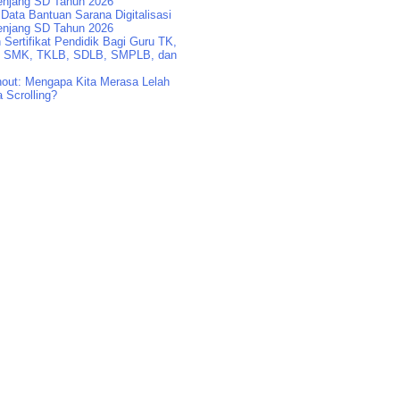
enjang SD Tahun 2026
Data Bantuan Sarana Digitalisasi
enjang SD Tahun 2026
Sertifikat Pendidik Bagi Guru TK,
 SMK, TKLB, SDLB, SMPLB, dan
nout: Mengapa Kita Merasa Lelah
 Scrolling?