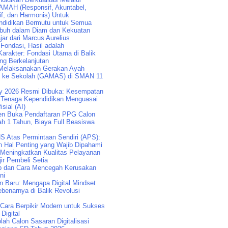
AMAH (Responsif, Akuntabel,
if, dan Harmonis) Untuk
didikan Bermutu untuk Semua
buh dalam Diam dan Kekuatan
jar dari Marcus Aurelius
 Fondasi, Hasil adalah
arakter: Fondasi Utama di Balik
ng Berkelanjutan
Melaksanakan Gerakan Ayah
k ke Sekolah (GAMAS) di SMAN 11
y 2026 Resmi Dibuka: Kesempatan
Tenaga Kependidikan Menguasai
isial (AI)
n Buka Pendaftaran PPG Calon
ah 1 Tahun, Biaya Full Beasiswa
S Atas Permintaan Sendiri (APS):
n Hal Penting yang Wajib Dipahami
 Meningkatkan Kualitas Pelayanan
ir Pembeli Setia
p dan Cara Mencegah Kerusakan
ni
an Baru: Mengapa Digital Mindset
benarnya di Balik Revolusi
: Cara Berpikir Modern untuk Sukses
 Digital
lah Calon Sasaran Digitalisasi