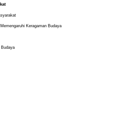
kat
syarakat
ng Memengaruhi Keragaman Budaya
l Budaya