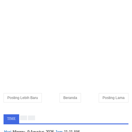
Posting Lebih Baru
Beranda
Posting Lama
TIME
Hari
Minggu, 9 Agustus 2026
Jam
11:11 AM