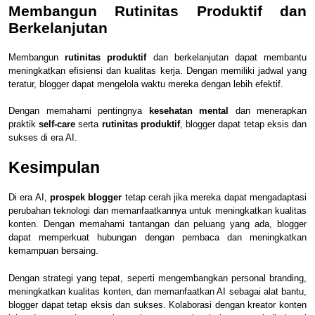
Membangun Rutinitas Produktif dan
Berkelanjutan
Membangun
rutinitas produktif
dan berkelanjutan dapat membantu
meningkatkan efisiensi dan kualitas kerja. Dengan memiliki jadwal yang
teratur, blogger dapat mengelola waktu mereka dengan lebih efektif.
Dengan memahami pentingnya
kesehatan mental
dan menerapkan
praktik
self-care
serta
rutinitas produktif
, blogger dapat tetap eksis dan
sukses di era AI.
Kesimpulan
Di era AI,
prospek blogger
tetap cerah jika mereka dapat mengadaptasi
perubahan teknologi dan memanfaatkannya untuk meningkatkan kualitas
konten. Dengan memahami tantangan dan peluang yang ada, blogger
dapat memperkuat hubungan dengan pembaca dan meningkatkan
kemampuan bersaing.
Dengan strategi yang tepat, seperti mengembangkan personal branding,
meningkatkan kualitas konten, dan memanfaatkan AI sebagai alat bantu,
blogger dapat tetap eksis dan sukses. Kolaborasi dengan kreator konten