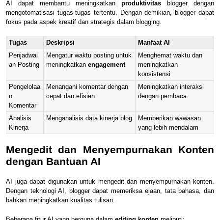
AI dapat membantu meningkatkan
produktivitas
blogger dengan
mengotomatisasi tugas-tugas tertentu. Dengan demikian, blogger dapat
fokus pada aspek kreatif dan strategis dalam blogging.
Tugas
Deskripsi
Manfaat AI
Penjadwal
Mengatur waktu posting untuk
Menghemat waktu dan
an Posting
meningkatkan
engagement
meningkatkan
konsistensi
Pengelolaa
Menangani komentar dengan
Meningkatkan interaksi
n
cepat dan efisien
dengan pembaca
Komentar
Analisis
Menganalisis data kinerja blog
Memberikan wawasan
Kinerja
yang lebih mendalam
Mengedit dan Menyempurnakan Konten
dengan Bantuan AI
AI juga dapat digunakan untuk mengedit dan menyempurnakan konten.
Dengan teknologi AI, blogger dapat memeriksa ejaan, tata bahasa, dan
bahkan meningkatkan kualitas tulisan.
Beberapa fitur AI yang berguna dalam
editing konten
meliputi: