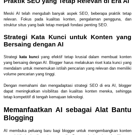
Praktik SEO yang Tetap Relevan di Era AI
Meski AI telah mengubah banyak aspek SEO, beberapa praktik tetap
relevan. Fokus pada kualitas konten, pengalaman pengguna, dan
struktur situs yang baik tetap menjadi fondasi penting SEO.
Strategi Kata Kunci untuk Konten yang
Bersaing dengan AI
Strategi
kata kunci
yang efektif tetap krusial dalam membuat konten
yang bersaing dengan AI. Blogger harus melakukan riset kata kunci yang
mendalam untuk menemukan istilah pencarian yang relevan dan memiliki
volume pencarian yang tinggi.
Dengan memahami dan mengadaptasi strategi SEO di era AI, blogger
dapat meningkatkan visibilitas dan kualitas konten mereka, sehingga
tetap kompetitif di tengah kemajuan teknologi.
Memanfaatkan AI sebagai Alat Bantu
Blogging
AI membuka peluang baru bagi blogger untuk mengembangkan konten