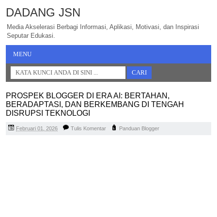
DADANG JSN
Media Akselerasi Berbagi Informasi, Aplikasi, Motivasi, dan Inspirasi
Seputar Edukasi.
MENU
PROSPEK BLOGGER DI ERA AI: BERTAHAN,
BERADAPTASI, DAN BERKEMBANG DI TENGAH
DISRUPSI TEKNOLOGI
Februari 01, 2026
Tulis Komentar
Panduan Blogger