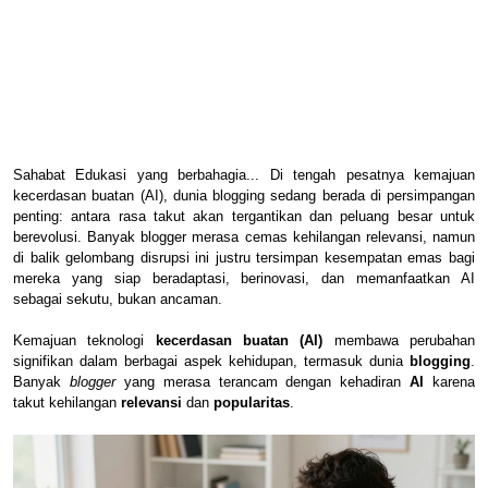
Sahabat Edukasi yang berbahagia... Di tengah pesatnya kemajuan
kecerdasan buatan (AI), dunia blogging sedang berada di persimpangan
penting: antara rasa takut akan tergantikan dan peluang besar untuk
berevolusi. Banyak blogger merasa cemas kehilangan relevansi, namun
di balik gelombang disrupsi ini justru tersimpan kesempatan emas bagi
mereka yang siap beradaptasi, berinovasi, dan memanfaatkan AI
sebagai sekutu, bukan ancaman.
Kemajuan teknologi
kecerdasan buatan (AI)
membawa perubahan
signifikan dalam berbagai aspek kehidupan, termasuk dunia
blogging
.
Banyak
blogger
yang merasa terancam dengan kehadiran
AI
karena
takut kehilangan
relevansi
dan
popularitas
.