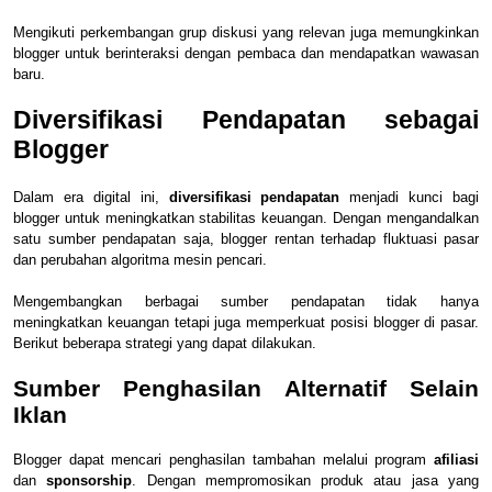
Mengikuti perkembangan grup diskusi yang relevan juga memungkinkan
blogger untuk berinteraksi dengan pembaca dan mendapatkan wawasan
baru.
Diversifikasi Pendapatan sebagai
Blogger
Dalam era digital ini,
diversifikasi pendapatan
menjadi kunci bagi
blogger untuk meningkatkan stabilitas keuangan. Dengan mengandalkan
satu sumber pendapatan saja, blogger rentan terhadap fluktuasi pasar
dan perubahan algoritma mesin pencari.
Mengembangkan berbagai sumber pendapatan tidak hanya
meningkatkan keuangan tetapi juga memperkuat posisi blogger di pasar.
Berikut beberapa strategi yang dapat dilakukan.
Sumber Penghasilan Alternatif Selain
Iklan
Blogger dapat mencari penghasilan tambahan melalui program
afiliasi
dan
sponsorship
. Dengan mempromosikan produk atau jasa yang