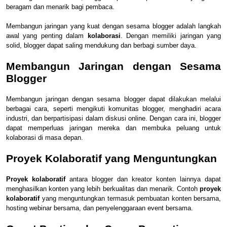
beragam dan menarik bagi pembaca.
Membangun jaringan yang kuat dengan sesama blogger adalah langkah
awal yang penting dalam
kolaborasi
. Dengan memiliki jaringan yang
solid, blogger dapat saling mendukung dan berbagi sumber daya.
Membangun Jaringan dengan Sesama
Blogger
Membangun jaringan dengan sesama blogger dapat dilakukan melalui
berbagai cara, seperti mengikuti komunitas blogger, menghadiri acara
industri, dan berpartisipasi dalam diskusi online. Dengan cara ini, blogger
dapat memperluas jaringan mereka dan membuka peluang untuk
kolaborasi di masa depan.
Proyek Kolaboratif yang Menguntungkan
Proyek kolaboratif
antara blogger dan kreator konten lainnya dapat
menghasilkan konten yang lebih berkualitas dan menarik. Contoh
proyek
kolaboratif
yang menguntungkan termasuk pembuatan konten bersama,
hosting webinar bersama, dan penyelenggaraan event bersama.