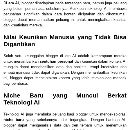
Di
era AI
, blogger dihadapkan pada tantangan baru, namun juga peluang
yang belum pernah ada sebelumnya. Meskipun teknologi AI membawa
perubahan signifikan dalam cara konten diciptakan dan dikonsumsi,
blogger dapat memanfaatkan peluang ini untuk meningkatkan kualitas
dan kreativitas mereka.
Nilai Keunikan Manusia yang Tidak Bisa
Digantikan
Salah satu keunggulan blogger di era AI adalah kemampuan mereka
untuk menambahkan
sentuhan personal
dan keunikan dalam konten. AI
mungkin dapat menghasilkan data dan analisis, tetapi kreativitas dan
empati manusia tidak dapat digantikan. Dengan memanfaatkan keunikan
ini, blogger dapat menciptakan konten yang lebih relevan dan menarik
bagi pembaca.
Niche Baru yang Muncul Berkat
Teknologi AI
Teknologi AI juga membuka peluang bagi blogger untuk mengeksplorasi
niche baru
yang sebelumnya tidak terjangkau. Dengan bantuan AI,
blogger dapat menganalisis data dan tren terbaru untuk menemukan