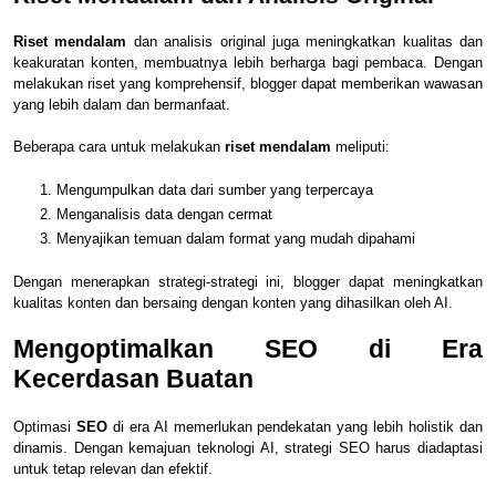
Riset mendalam
dan analisis original juga meningkatkan kualitas dan
keakuratan konten, membuatnya lebih berharga bagi pembaca. Dengan
melakukan riset yang komprehensif, blogger dapat memberikan wawasan
yang lebih dalam dan bermanfaat.
Beberapa cara untuk melakukan
riset mendalam
meliputi:
Mengumpulkan data dari sumber yang terpercaya
Menganalisis data dengan cermat
Menyajikan temuan dalam format yang mudah dipahami
Dengan menerapkan strategi-strategi ini, blogger dapat meningkatkan
kualitas konten dan bersaing dengan konten yang dihasilkan oleh AI.
Mengoptimalkan SEO di Era
Kecerdasan Buatan
Optimasi
SEO
di era AI memerlukan pendekatan yang lebih holistik dan
dinamis. Dengan kemajuan teknologi AI, strategi SEO harus diadaptasi
untuk tetap relevan dan efektif.