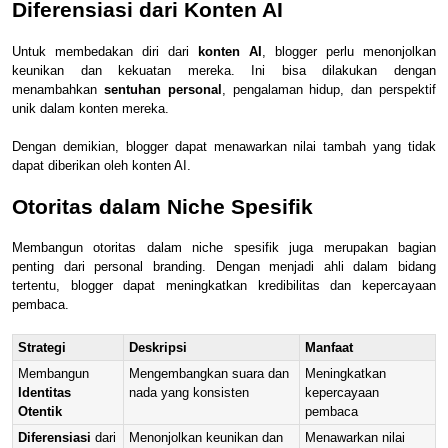
Diferensiasi dari Konten AI
Untuk membedakan diri dari
konten AI
, blogger perlu menonjolkan
keunikan dan kekuatan mereka. Ini bisa dilakukan dengan
menambahkan
sentuhan personal
, pengalaman hidup, dan perspektif
unik dalam konten mereka.
Dengan demikian, blogger dapat menawarkan nilai tambah yang tidak
dapat diberikan oleh konten AI.
Otoritas dalam Niche Spesifik
Membangun otoritas dalam niche spesifik juga merupakan bagian
penting dari personal branding. Dengan menjadi ahli dalam bidang
tertentu, blogger dapat meningkatkan kredibilitas dan kepercayaan
pembaca.
Strategi
Deskripsi
Manfaat
Membangun
Mengembangkan suara dan
Meningkatkan
Identitas
nada yang konsisten
kepercayaan
Otentik
pembaca
Diferensiasi
dari
Menonjolkan keunikan dan
Menawarkan nilai