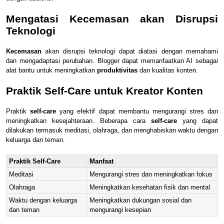
Mengatasi Kecemasan akan Disrupsi
Teknologi
Kecemasan
akan disrupsi teknologi dapat diatasi dengan memahami
dan mengadaptasi perubahan. Blogger dapat memanfaatkan AI sebagai
alat bantu untuk meningkatkan
produktivitas
dan kualitas konten.
Praktik Self-Care untuk Kreator Konten
Praktik
self-care
yang efektif dapat membantu mengurangi stres dan
meningkatkan kesejahteraan. Beberapa cara
self-care
yang dapat
dilakukan termasuk meditasi, olahraga, dan menghabiskan waktu dengan
keluarga dan teman.
Praktik Self-Care
Manfaat
Meditasi
Mengurangi stres dan meningkatkan fokus
Olahraga
Meningkatkan kesehatan fisik dan mental
Waktu dengan keluarga
Meningkatkan dukungan sosial dan
dan teman
mengurangi kesepian