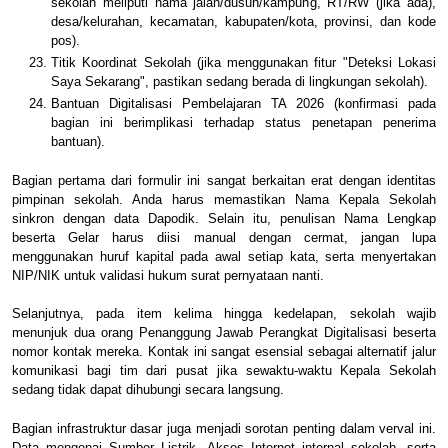
sekolah meliputi nama jalan/dusun/kampung, RT/RW (jika ada),
desa/kelurahan, kecamatan, kabupaten/kota, provinsi, dan kode
pos).
Titik Koordinat Sekolah (jika menggunakan fitur "Deteksi Lokasi
Saya Sekarang", pastikan sedang berada di lingkungan sekolah).
Bantuan Digitalisasi Pembelajaran TA 2026 (konfirmasi pada
bagian ini berimplikasi terhadap status penetapan penerima
bantuan).
Bagian pertama dari formulir ini sangat berkaitan erat dengan identitas
pimpinan sekolah. Anda harus memastikan Nama Kepala Sekolah
sinkron dengan data Dapodik. Selain itu, penulisan Nama Lengkap
beserta Gelar harus diisi manual dengan cermat, jangan lupa
menggunakan huruf kapital pada awal setiap kata, serta menyertakan
NIP/NIK untuk validasi hukum surat pernyataan nanti.
Selanjutnya, pada item kelima hingga kedelapan, sekolah wajib
menunjuk dua orang Penanggung Jawab Perangkat Digitalisasi beserta
nomor kontak mereka. Kontak ini sangat esensial sebagai alternatif jalur
komunikasi bagi tim dari pusat jika sewaktu-waktu Kepala Sekolah
sedang tidak dapat dihubungi secara langsung.
Bagian infrastruktur dasar juga menjadi sorotan penting dalam verval ini.
Data mengenai Sumber Listrik, Akses Internet internal sekolah, serta