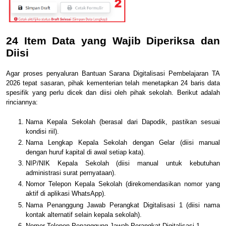
24 Item Data yang Wajib Diperiksa dan
Diisi
Agar proses penyaluran Bantuan Sarana Digitalisasi Pembelajaran TA
2026 tepat sasaran, pihak kementerian telah menetapkan 24 baris data
spesifik yang perlu dicek dan diisi oleh pihak sekolah. Berikut adalah
rinciannya:
Nama Kepala Sekolah (berasal dari Dapodik, pastikan sesuai
kondisi riil).
Nama Lengkap Kepala Sekolah dengan Gelar (diisi manual
dengan huruf kapital di awal setiap kata).
NIP/NIK Kepala Sekolah (diisi manual untuk kebutuhan
administrasi surat pernyataan).
Nomor Telepon Kepala Sekolah (direkomendasikan nomor yang
aktif di aplikasi WhatsApp).
Nama Penanggung Jawab Perangkat Digitalisasi 1 (diisi nama
kontak alternatif selain kepala sekolah).
Nomor Telepon Penanggung Jawab Perangkat Digitalisasi 1.