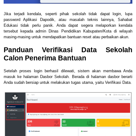
Jika terjadi kendala, seperti pihak sekolah tidak dapat login, lupa
password Aplikasi Dapodik, atau masalah teknis lainnya, Sahabat
Edukasi tidak perlu panik. Anda dapat segera melaporkan kendala
tersebut kepada admin Dinas Pendidikan Kabupaten/Kota di wilayah
masing-masing untuk mendapatkan bantuan reset atau perbaikan akun.
Panduan Verifikasi Data Sekolah
Calon Penerima Bantuan
Setelah proses login berhasil dilewati, sistem akan membawa Anda
masuk ke halaman Dasbor Sekolah. Berada di halaman dasbor berarti
Anda sudah bersiap untuk melakukan tugas utama, yaitu Verifikasi Data.