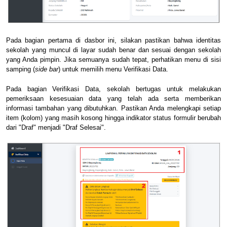
Pada bagian pertama di dasbor ini, silakan pastikan bahwa identitas
sekolah yang muncul di layar sudah benar dan sesuai dengan sekolah
yang Anda pimpin. Jika semuanya sudah tepat, perhatikan menu di sisi
samping (
side bar
) untuk memilih menu Verifikasi Data.
Pada bagian Verifikasi Data, sekolah bertugas untuk melakukan
pemeriksaan kesesuaian data yang telah ada serta memberikan
informasi tambahan yang dibutuhkan. Pastikan Anda melengkapi setiap
item (kolom) yang masih kosong hingga indikator status formulir berubah
dari "Draf" menjadi "Draf Selesai".