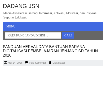
DADANG JSN
Media Akselerasi Berbagi Informasi, Aplikasi, Motivasi, dan Inspirasi
Seputar Edukasi.
MENU
PANDUAN VERVAL DATA BANTUAN SARANA
DIGITALISASI PEMBELAJARAN JENJANG SD TAHUN
2026
Mei 14, 2026
Tulis Komentar
Digitalisasi