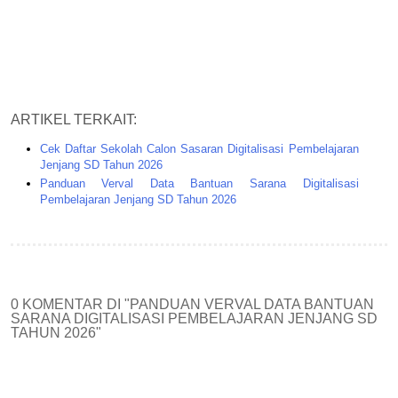
ARTIKEL TERKAIT:
Cek Daftar Sekolah Calon Sasaran Digitalisasi Pembelajaran
Jenjang SD Tahun 2026
Panduan Verval Data Bantuan Sarana Digitalisasi
Pembelajaran Jenjang SD Tahun 2026
0 KOMENTAR DI "PANDUAN VERVAL DATA BANTUAN
SARANA DIGITALISASI PEMBELAJARAN JENJANG SD
TAHUN 2026"