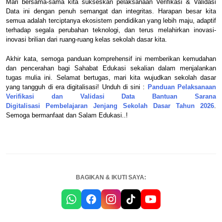
Mari bersama-sama kita sukseskan pelaksanaan Verifikasi & Validasi
Data ini dengan penuh semangat dan integritas. Harapan besar kita
semua adalah terciptanya ekosistem pendidikan yang lebih maju, adaptif
terhadap segala perubahan teknologi, dan terus melahirkan inovasi-
inovasi brilian dari ruang-ruang kelas sekolah dasar kita.
Akhir kata, semoga panduan komprehensif ini memberikan kemudahan
dan pencerahan bagi Sahabat Edukasi sekalian dalam menjalankan
tugas mulia ini. Selamat bertugas, mari kita wujudkan sekolah dasar
yang tangguh di era digitalisasi! Unduh di sini :
Panduan Pelaksanaan
Verifikasi dan Validasi Data Bantuan Sarana
Digitalisasi
Pembelajaran Jenjang Sekolah Dasar Tahun 2026
.
Semoga bermanfaat dan Salam Edukasi..!
BAGIKAN & IKUTI SAYA: