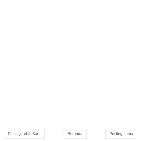
Posting Lebih Baru
Beranda
Posting Lama