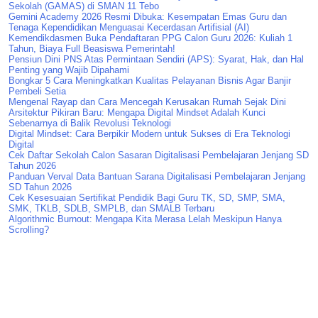
Sekolah (GAMAS) di SMAN 11 Tebo
Gemini Academy 2026 Resmi Dibuka: Kesempatan Emas Guru dan
Tenaga Kependidikan Menguasai Kecerdasan Artifisial (AI)
Kemendikdasmen Buka Pendaftaran PPG Calon Guru 2026: Kuliah 1
Tahun, Biaya Full Beasiswa Pemerintah!
Pensiun Dini PNS Atas Permintaan Sendiri (APS): Syarat, Hak, dan Hal
Penting yang Wajib Dipahami
Bongkar 5 Cara Meningkatkan Kualitas Pelayanan Bisnis Agar Banjir
Pembeli Setia
Mengenal Rayap dan Cara Mencegah Kerusakan Rumah Sejak Dini
Arsitektur Pikiran Baru: Mengapa Digital Mindset Adalah Kunci
Sebenarnya di Balik Revolusi Teknologi
Digital Mindset: Cara Berpikir Modern untuk Sukses di Era Teknologi
Digital
Cek Daftar Sekolah Calon Sasaran Digitalisasi Pembelajaran Jenjang SD
Tahun 2026
Panduan Verval Data Bantuan Sarana Digitalisasi Pembelajaran Jenjang
SD Tahun 2026
Cek Kesesuaian Sertifikat Pendidik Bagi Guru TK, SD, SMP, SMA,
SMK, TKLB, SDLB, SMPLB, dan SMALB Terbaru
Algorithmic Burnout: Mengapa Kita Merasa Lelah Meskipun Hanya
Scrolling?