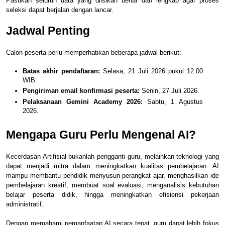
Pastikan seluruh data yang diisikan benar dan lengkap agar proses
seleksi dapat berjalan dengan lancar.
Jadwal Penting
Calon peserta perlu memperhatikan beberapa jadwal berikut:
Batas akhir pendaftaran:
Selasa, 21 Juli 2026 pukul 12.00
WIB.
Pengiriman email konfirmasi peserta:
Senin, 27 Juli 2026.
Pelaksanaan Gemini Academy 2026:
Sabtu, 1 Agustus
2026.
Mengapa Guru Perlu Mengenal AI?
Kecerdasan Artifisial bukanlah pengganti guru, melainkan teknologi yang
dapat menjadi mitra dalam meningkatkan kualitas pembelajaran. AI
mampu membantu pendidik menyusun perangkat ajar, menghasilkan ide
pembelajaran kreatif, membuat soal evaluasi, menganalisis kebutuhan
belajar peserta didik, hingga meningkatkan efisiensi pekerjaan
administratif.
Dengan memahami pemanfaatan AI secara tepat, guru dapat lebih fokus