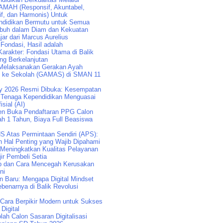
AMAH (Responsif, Akuntabel,
if, dan Harmonis) Untuk
didikan Bermutu untuk Semua
buh dalam Diam dan Kekuatan
jar dari Marcus Aurelius
 Fondasi, Hasil adalah
arakter: Fondasi Utama di Balik
ng Berkelanjutan
Melaksanakan Gerakan Ayah
k ke Sekolah (GAMAS) di SMAN 11
y 2026 Resmi Dibuka: Kesempatan
Tenaga Kependidikan Menguasai
isial (AI)
n Buka Pendaftaran PPG Calon
ah 1 Tahun, Biaya Full Beasiswa
S Atas Permintaan Sendiri (APS):
n Hal Penting yang Wajib Dipahami
 Meningkatkan Kualitas Pelayanan
ir Pembeli Setia
p dan Cara Mencegah Kerusakan
ni
an Baru: Mengapa Digital Mindset
benarnya di Balik Revolusi
: Cara Berpikir Modern untuk Sukses
 Digital
lah Calon Sasaran Digitalisasi