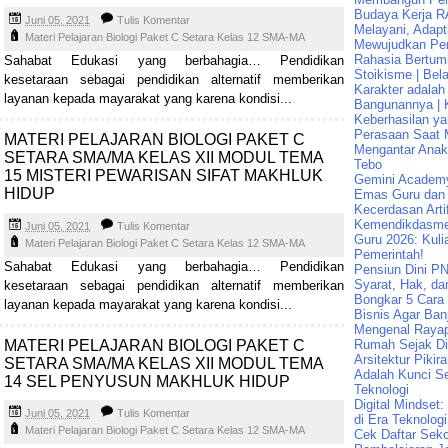
Budaya Kerja R
Juni 05, 2021
Tulis Komentar
Melayani, Adapt
Materi Pelajaran Biologi Paket C Setara Kelas 12 SMA-MA
Mewujudkan Pen
Rahasia Bertum
Sahabat Edukasi yang berbahagia… Pendidikan
Stoikisme | Bela
kesetaraan sebagai pendidikan alternatif memberikan
Karakter adalah
layanan kepada mayarakat yang karena kondisi...
Bangunannya | K
Keberhasilan ya
Perasaan Saat 
MATERI PELAJARAN BIOLOGI PAKET C
Mengantar Ana
SETARA SMA/MA KELAS XII MODUL TEMA
Tebo
15 MISTERI PEWARISAN SIFAT MAKHLUK
Gemini Academ
HIDUP
Emas Guru dan 
Kecerdasan Artif
Kemendikdasme
Juni 05, 2021
Tulis Komentar
Guru 2026: Kuli
Materi Pelajaran Biologi Paket C Setara Kelas 12 SMA-MA
Pemerintah!
Sahabat Edukasi yang berbahagia… Pendidikan
Pensiun Dini PN
Syarat, Hak, da
kesetaraan sebagai pendidikan alternatif memberikan
Bongkar 5 Cara
layanan kepada mayarakat yang karena kondisi...
Bisnis Agar Banj
Mengenal Raya
MATERI PELAJARAN BIOLOGI PAKET C
Rumah Sejak Di
Arsitektur Pikir
SETARA SMA/MA KELAS XII MODUL TEMA
Adalah Kunci Se
14 SEL PENYUSUN MAKHLUK HIDUP
Teknologi
Digital Mindset
Juni 05, 2021
Tulis Komentar
di Era Teknologi
Materi Pelajaran Biologi Paket C Setara Kelas 12 SMA-MA
Cek Daftar Seko