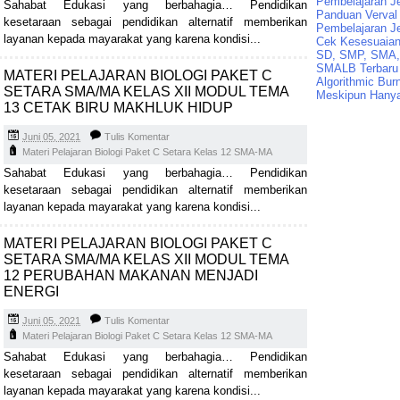
Pembelajaran J
Sahabat Edukasi yang berbahagia… Pendidikan
Panduan Verval 
kesetaraan sebagai pendidikan alternatif memberikan
Pembelajaran J
layanan kepada mayarakat yang karena kondisi...
Cek Kesesuaian 
SD, SMP, SMA,
SMALB Terbaru
MATERI PELAJARAN BIOLOGI PAKET C
Algorithmic Bur
SETARA SMA/MA KELAS XII MODUL TEMA
Meskipun Hanya
13 CETAK BIRU MAKHLUK HIDUP
Juni 05, 2021
Tulis Komentar
Materi Pelajaran Biologi Paket C Setara Kelas 12 SMA-MA
Sahabat Edukasi yang berbahagia… Pendidikan
kesetaraan sebagai pendidikan alternatif memberikan
layanan kepada mayarakat yang karena kondisi...
MATERI PELAJARAN BIOLOGI PAKET C
SETARA SMA/MA KELAS XII MODUL TEMA
12 PERUBAHAN MAKANAN MENJADI
ENERGI
Juni 05, 2021
Tulis Komentar
Materi Pelajaran Biologi Paket C Setara Kelas 12 SMA-MA
Sahabat Edukasi yang berbahagia… Pendidikan
kesetaraan sebagai pendidikan alternatif memberikan
layanan kepada mayarakat yang karena kondisi...