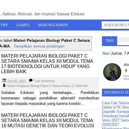
 Aplikasi, Motivasi, dan Inspirasi Seputar Edukasi.
TIPS
GAMES
HUBUNGI ADMIN
n label
Materi Pelajaran Biologi Paket C Setara
TIME
MA-MA
.
Tampilkan semua postingan
Hari
Jum'at, 7
MATERI PELAJARAN BIOLOGI PAKET C
SETARA SMA/MA KELAS XII MODUL TEMA
17 BIOTEKNOLOGI UNTUK HIDUP YANG
LEBIH BAIK
Juni 05, 2021
Tulis Komentar
Materi Pelajaran Biologi Paket C Setara Kelas 12 SMA-MA
Sahabat Edukasi yang berbahagia… Pendidikan
INFORMASI T
kesetaraan sebagai pendidikan alternatif memberikan
Cara Cek Statu
layanan kepada mayarakat yang karena kondisi...
Daftar GTK Non-
Dapodik Sampai
MATERI PELAJARAN BIOLOGI PAKET C
Download Instal
SETARA SMA/MA KELAS XII MODUL TEMA
Versi 2027 Seme
2026/2027
16 MUTASI GENETIK DAN TEORI EVOLUSI
Membangun Pend