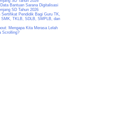
enjang SD Tahun 2026
Data Bantuan Sarana Digitalisasi
enjang SD Tahun 2026
Sertifikat Pendidik Bagi Guru TK,
 SMK, TKLB, SDLB, SMPLB, dan
nout: Mengapa Kita Merasa Lelah
 Scrolling?