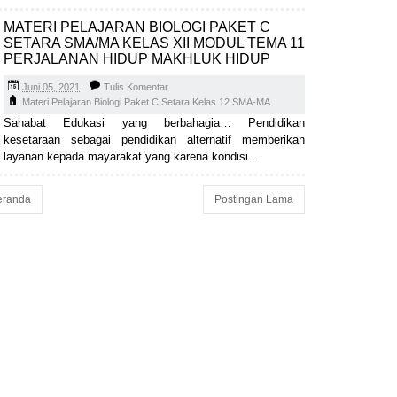
MATERI PELAJARAN BIOLOGI PAKET C
SETARA SMA/MA KELAS XII MODUL TEMA 11
PERJALANAN HIDUP MAKHLUK HIDUP
Juni 05, 2021
Tulis Komentar
Materi Pelajaran Biologi Paket C Setara Kelas 12 SMA-MA
Sahabat Edukasi yang berbahagia… Pendidikan
kesetaraan sebagai pendidikan alternatif memberikan
layanan kepada mayarakat yang karena kondisi...
eranda
Postingan Lama