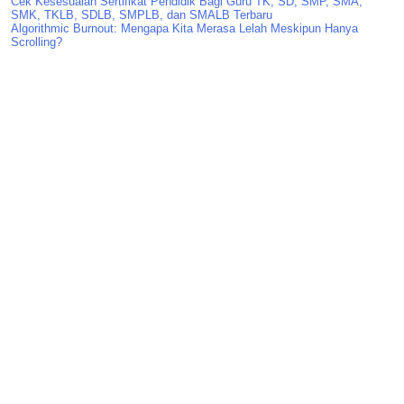
Cek Kesesuaian Sertifikat Pendidik Bagi Guru TK, SD, SMP, SMA,
SMK, TKLB, SDLB, SMPLB, dan SMALB Terbaru
Algorithmic Burnout: Mengapa Kita Merasa Lelah Meskipun Hanya
Scrolling?