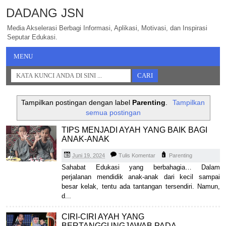
DADANG JSN
Media Akselerasi Berbagi Informasi, Aplikasi, Motivasi, dan Inspirasi
Seputar Edukasi.
MENU
Tampilkan postingan dengan label
Parenting
.
Tampilkan
semua postingan
TIPS MENJADI AYAH YANG BAIK BAGI
ANAK-ANAK
Juni 19, 2024
Tulis Komentar
Parenting
Sahabat Edukasi yang berbahagia… Dalam
perjalanan mendidik anak-anak dari kecil sampai
besar kelak, tentu ada tantangan tersendiri. Namun,
d...
CIRI-CIRI AYAH YANG
BERTANGGUNGJAWAB PADA