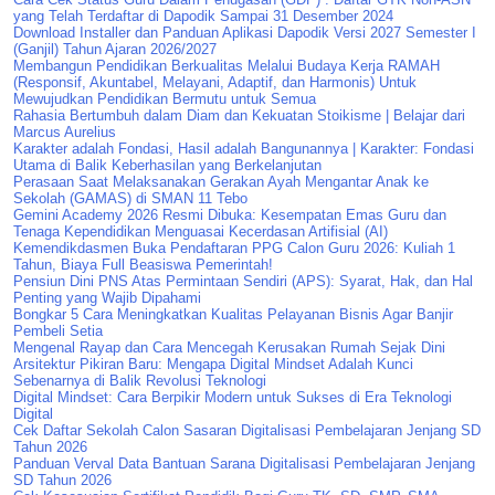
yang Telah Terdaftar di Dapodik Sampai 31 Desember 2024
Download Installer dan Panduan Aplikasi Dapodik Versi 2027 Semester I
(Ganjil) Tahun Ajaran 2026/2027
Membangun Pendidikan Berkualitas Melalui Budaya Kerja RAMAH
(Responsif, Akuntabel, Melayani, Adaptif, dan Harmonis) Untuk
Mewujudkan Pendidikan Bermutu untuk Semua
Rahasia Bertumbuh dalam Diam dan Kekuatan Stoikisme | Belajar dari
Marcus Aurelius
Karakter adalah Fondasi, Hasil adalah Bangunannya | Karakter: Fondasi
Utama di Balik Keberhasilan yang Berkelanjutan
Perasaan Saat Melaksanakan Gerakan Ayah Mengantar Anak ke
Sekolah (GAMAS) di SMAN 11 Tebo
Gemini Academy 2026 Resmi Dibuka: Kesempatan Emas Guru dan
Tenaga Kependidikan Menguasai Kecerdasan Artifisial (AI)
Kemendikdasmen Buka Pendaftaran PPG Calon Guru 2026: Kuliah 1
Tahun, Biaya Full Beasiswa Pemerintah!
Pensiun Dini PNS Atas Permintaan Sendiri (APS): Syarat, Hak, dan Hal
Penting yang Wajib Dipahami
Bongkar 5 Cara Meningkatkan Kualitas Pelayanan Bisnis Agar Banjir
Pembeli Setia
Mengenal Rayap dan Cara Mencegah Kerusakan Rumah Sejak Dini
Arsitektur Pikiran Baru: Mengapa Digital Mindset Adalah Kunci
Sebenarnya di Balik Revolusi Teknologi
Digital Mindset: Cara Berpikir Modern untuk Sukses di Era Teknologi
Digital
Cek Daftar Sekolah Calon Sasaran Digitalisasi Pembelajaran Jenjang SD
Tahun 2026
Panduan Verval Data Bantuan Sarana Digitalisasi Pembelajaran Jenjang
SD Tahun 2026