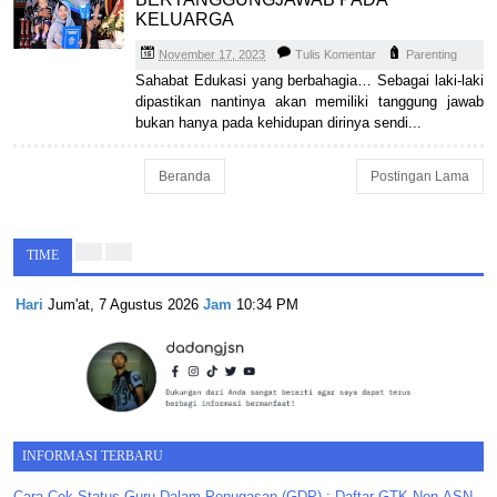
KELUARGA
November 17, 2023
Tulis Komentar
Parenting
Sahabat Edukasi yang berbahagia… Sebagai laki-laki
dipastikan nantinya akan memiliki tanggung jawab
bukan hanya pada kehidupan dirinya sendi...
Beranda
Postingan Lama
TIME
Hari
Jum'at, 7 Agustus 2026
Jam
10:34 PM
INFORMASI TERBARU
Cara Cek Status Guru Dalam Penugasan (GDP) : Daftar GTK Non-ASN