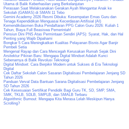
Utama di Balik Keberhasilan yang Berkelanjutan
Perasaan Saat Melaksanakan Gerakan Ayah Mengantar Anak ke
Sekolah (GAMAS) di SMAN 11 Tebo
Gemini Academy 2026 Resmi Dibuka: Kesempatan Emas Guru dan
Tenaga Kependidikan Menguasai Kecerdasan Artifisial (AI)
Kemendikdasmen Buka Pendaftaran PPG Calon Guru 2026: Kuliah 1
Tahun, Biaya Full Beasiswa Pemerintah!
Pensiun Dini PNS Atas Permintaan Sendiri (APS): Syarat, Hak, dan Hal
Penting yang Wajib Dipahami
Bongkar 5 Cara Meningkatkan Kualitas Pelayanan Bisnis Agar Banjir
Pembeli Setia
Mengenal Rayap dan Cara Mencegah Kerusakan Rumah Sejak Dini
Arsitektur Pikiran Baru: Mengapa Digital Mindset Adalah Kunci
Sebenarnya di Balik Revolusi Teknologi
Digital Mindset: Cara Berpikir Modern untuk Sukses di Era Teknologi
Digital
Cek Daftar Sekolah Calon Sasaran Digitalisasi Pembelajaran Jenjang SD
Tahun 2026
Panduan Verval Data Bantuan Sarana Digitalisasi Pembelajaran Jenjang
SD Tahun 2026
Cek Kesesuaian Sertifikat Pendidik Bagi Guru TK, SD, SMP, SMA,
SMK, TKLB, SDLB, SMPLB, dan SMALB Terbaru
Algorithmic Burnout: Mengapa Kita Merasa Lelah Meskipun Hanya
Scrolling?