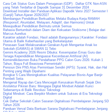
Cara Cek Status Guru Dalam Penugasan (GDP) : Daftar GTK Non-ASN
yang Telah Terdaftar di Dapodik Sampai 31 Desember 2024
Download Installer dan Panduan Aplikasi Dapodik Versi 2027 Semester I
(Ganjil) Tahun Ajaran 2026/2027
Membangun Pendidikan Berkualitas Melalui Budaya Kerja RAMAH
(Responsif, Akuntabel, Melayani, Adaptif, dan Harmonis) Untuk
Mewujudkan Pendidikan Bermutu untuk Semua
Rahasia Bertumbuh dalam Diam dan Kekuatan Stoikisme | Belajar dari
Marcus Aurelius
Karakter adalah Fondasi, Hasil adalah Bangunannya | Karakter: Fondasi
Utama di Balik Keberhasilan yang Berkelanjutan
Perasaan Saat Melaksanakan Gerakan Ayah Mengantar Anak ke
Sekolah (GAMAS) di SMAN 11 Tebo
Gemini Academy 2026 Resmi Dibuka: Kesempatan Emas Guru dan
Tenaga Kependidikan Menguasai Kecerdasan Artifisial (AI)
Kemendikdasmen Buka Pendaftaran PPG Calon Guru 2026: Kuliah 1
Tahun, Biaya Full Beasiswa Pemerintah!
Pensiun Dini PNS Atas Permintaan Sendiri (APS): Syarat, Hak, dan Hal
Penting yang Wajib Dipahami
Bongkar 5 Cara Meningkatkan Kualitas Pelayanan Bisnis Agar Banjir
Pembeli Setia
Mengenal Rayap dan Cara Mencegah Kerusakan Rumah Sejak Dini
Arsitektur Pikiran Baru: Mengapa Digital Mindset Adalah Kunci
Sebenarnya di Balik Revolusi Teknologi
Digital Mindset: Cara Berpikir Modern untuk Sukses di Era Teknologi
Digital
Cek Daftar Sekolah Calon Sasaran Digitalisasi Pembelajaran Jenjang SD
Tahun 2026
Panduan Verval Data Bantuan Sarana Digitalisasi Pembelajaran Jenjang