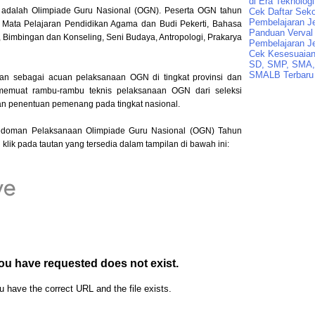
di Era Teknologi
t adalah Olimpiade Guru Nasional (OGN). Peserta OGN tahun
Cek Daftar Seko
Pembelajaran J
ata Pelajaran Pendidikan Agama dan Budi Pekerti, Bahasa
Panduan Verval 
, Bimbingan dan Konseling, Seni Budaya, Antropologi, Prakarya
Pembelajaran J
Cek Kesesuaian 
SD, SMP, SMA,
SMALB Terbaru
an sebagai acuan pelaksanaan OGN di tingkat provinsi dan
memuat rambu-rambu teknis pelaksanaan OGN dari seleksi
gan penentuan pemenang pada tingkat nasional.
edoman Pelaksanaan Olimpiade Guru Nasional (OGN) Tahun
lik pada tautan yang tersedia dalam tampilan di bawah ini: