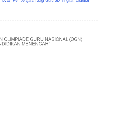
novasi Pembelajaran Bagi Guru SD Tingkat Nasional
N OLIMPIADE GURU NASIONAL (OGN)
NDIDIKAN MENENGAH"