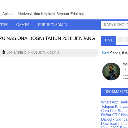
 Aplikasi, Motivasi, dan Inspirasi Seputar Edukasi.
TIPS
GAMES
HUBUNGI ADMIN
U NASIONAL (OGN) TAHUN 2018 JENJANG
TIME
Hari
Sabtu, 8 
LOMBA PENDIDIKAN UNTUK GURU
INFORMASI T
WhatsApp Hadir
Telepon Kini Leb
Cara Cek Statu
Daftar GTK Non-
Dapodik Sampai
Download Instal
Versi 2027 Seme