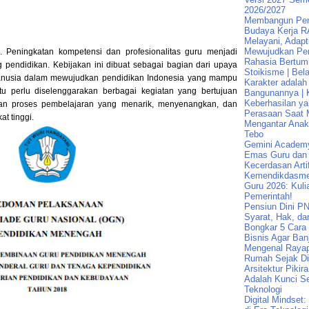
2026/2027
Membangun Pend
Budaya Kerja R
Melayani, Adapt
Mewujudkan Pen
. Peningkatan kompetensi dan profesionalitas guru menjadi
Rahasia Bertum
g pendidikan. Kebijakan ini dibuat sebagai bagian dari upaya
Stoikisme | Bela
nusia dalam mewujudkan pendidikan Indonesia yang mampu
Karakter adalah
tu perlu diselenggarakan berbagai kegiatan yang bertujuan
Bangunannya | K
Keberhasilan ya
an proses pembelajaran yang menarik, menyenangkan, dan
Perasaan Saat 
at tinggi.
Mengantar Ana
Tebo
Gemini Academ
Emas Guru dan 
Kecerdasan Artif
Kemendikdasme
Guru 2026: Kuli
Pemerintah!
Pensiun Dini PN
Syarat, Hak, da
Bongkar 5 Cara
Bisnis Agar Banj
Mengenal Raya
Rumah Sejak Di
Arsitektur Pikir
Adalah Kunci Se
Teknologi
Digital Mindset