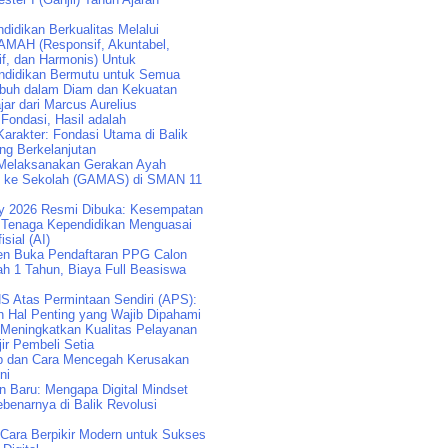
idikan Berkualitas Melalui
AMAH (Responsif, Akuntabel,
if, dan Harmonis) Untuk
didikan Bermutu untuk Semua
buh dalam Diam dan Kekuatan
jar dari Marcus Aurelius
 Fondasi, Hasil adalah
arakter: Fondasi Utama di Balik
ng Berkelanjutan
Melaksanakan Gerakan Ayah
k ke Sekolah (GAMAS) di SMAN 11
y 2026 Resmi Dibuka: Kesempatan
Tenaga Kependidikan Menguasai
isial (AI)
n Buka Pendaftaran PPG Calon
ah 1 Tahun, Biaya Full Beasiswa
S Atas Permintaan Sendiri (APS):
n Hal Penting yang Wajib Dipahami
 Meningkatkan Kualitas Pelayanan
ir Pembeli Setia
p dan Cara Mencegah Kerusakan
ni
an Baru: Mengapa Digital Mindset
benarnya di Balik Revolusi
: Cara Berpikir Modern untuk Sukses