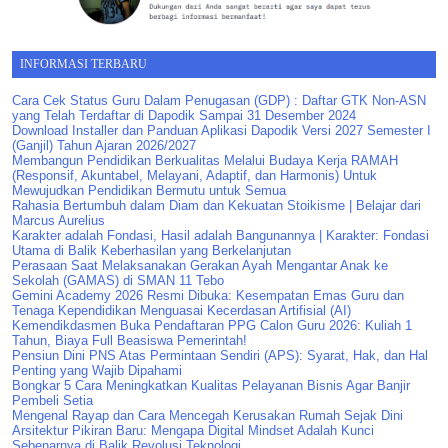
INFORMASI TERBARU
Cara Cek Status Guru Dalam Penugasan (GDP) : Daftar GTK Non-ASN
yang Telah Terdaftar di Dapodik Sampai 31 Desember 2024
Download Installer dan Panduan Aplikasi Dapodik Versi 2027 Semester I
(Ganjil) Tahun Ajaran 2026/2027
Membangun Pendidikan Berkualitas Melalui Budaya Kerja RAMAH
(Responsif, Akuntabel, Melayani, Adaptif, dan Harmonis) Untuk
Mewujudkan Pendidikan Bermutu untuk Semua
Rahasia Bertumbuh dalam Diam dan Kekuatan Stoikisme | Belajar dari
Marcus Aurelius
Karakter adalah Fondasi, Hasil adalah Bangunannya | Karakter: Fondasi
Utama di Balik Keberhasilan yang Berkelanjutan
Perasaan Saat Melaksanakan Gerakan Ayah Mengantar Anak ke
Sekolah (GAMAS) di SMAN 11 Tebo
Gemini Academy 2026 Resmi Dibuka: Kesempatan Emas Guru dan
Tenaga Kependidikan Menguasai Kecerdasan Artifisial (AI)
Kemendikdasmen Buka Pendaftaran PPG Calon Guru 2026: Kuliah 1
Tahun, Biaya Full Beasiswa Pemerintah!
Pensiun Dini PNS Atas Permintaan Sendiri (APS): Syarat, Hak, dan Hal
Penting yang Wajib Dipahami
Bongkar 5 Cara Meningkatkan Kualitas Pelayanan Bisnis Agar Banjir
Pembeli Setia
Mengenal Rayap dan Cara Mencegah Kerusakan Rumah Sejak Dini
Arsitektur Pikiran Baru: Mengapa Digital Mindset Adalah Kunci
Sebenarnya di Balik Revolusi Teknologi