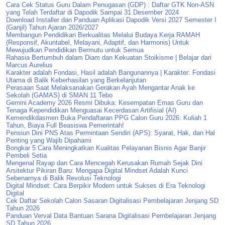
Cara Cek Status Guru Dalam Penugasan (GDP) : Daftar GTK Non-ASN
yang Telah Terdaftar di Dapodik Sampai 31 Desember 2024
Download Installer dan Panduan Aplikasi Dapodik Versi 2027 Semester I
(Ganjil) Tahun Ajaran 2026/2027
Membangun Pendidikan Berkualitas Melalui Budaya Kerja RAMAH
(Responsif, Akuntabel, Melayani, Adaptif, dan Harmonis) Untuk
Mewujudkan Pendidikan Bermutu untuk Semua
Rahasia Bertumbuh dalam Diam dan Kekuatan Stoikisme | Belajar dari
Marcus Aurelius
Karakter adalah Fondasi, Hasil adalah Bangunannya | Karakter: Fondasi
Utama di Balik Keberhasilan yang Berkelanjutan
Perasaan Saat Melaksanakan Gerakan Ayah Mengantar Anak ke
Sekolah (GAMAS) di SMAN 11 Tebo
Gemini Academy 2026 Resmi Dibuka: Kesempatan Emas Guru dan
Tenaga Kependidikan Menguasai Kecerdasan Artifisial (AI)
Kemendikdasmen Buka Pendaftaran PPG Calon Guru 2026: Kuliah 1
Tahun, Biaya Full Beasiswa Pemerintah!
Pensiun Dini PNS Atas Permintaan Sendiri (APS): Syarat, Hak, dan Hal
Penting yang Wajib Dipahami
Bongkar 5 Cara Meningkatkan Kualitas Pelayanan Bisnis Agar Banjir
Pembeli Setia
Mengenal Rayap dan Cara Mencegah Kerusakan Rumah Sejak Dini
Arsitektur Pikiran Baru: Mengapa Digital Mindset Adalah Kunci
Sebenarnya di Balik Revolusi Teknologi
Digital Mindset: Cara Berpikir Modern untuk Sukses di Era Teknologi
Digital
Cek Daftar Sekolah Calon Sasaran Digitalisasi Pembelajaran Jenjang SD
Tahun 2026
Panduan Verval Data Bantuan Sarana Digitalisasi Pembelajaran Jenjang
SD Tahun 2026