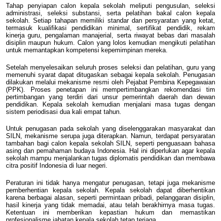
Tahap penyiapan calon kepala sekolah meliputi pengusulan, seleksi
administrasi, seleksi substansi, serta pelatihan bakal calon kepala
sekolah. Setiap tahapan memiliki standar dan persyaratan yang ketat,
termasuk kualifikasi pendidikan minimal, sertifikat pendidik, rekam
kinerja guru, pengalaman manajerial, serta riwayat bebas dari masalah
disiplin maupun hukum. Calon yang lolos kemudian mengikuti pelatihan
untuk memantapkan kompetensi kepemimpinan mereka.
Setelah menyelesaikan seluruh proses seleksi dan pelatihan, guru yang
memenuhi syarat dapat ditugaskan sebagai kepala sekolah. Penugasan
dilakukan melalui mekanisme resmi oleh Pejabat Pembina Kepegawaian
(PPK). Proses penetapan ini mempertimbangkan rekomendasi tim
pertimbangan yang terdiri dari unsur pemerintah daerah dan dewan
pendidikan. Kepala sekolah kemudian menjalani masa tugas dengan
sistem periodisasi dua kali empat tahun.
Untuk penugasan pada sekolah yang diselenggarakan masyarakat dan
SILN, mekanisme serupa juga diterapkan. Namun, terdapat persyaratan
tambahan bagi calon kepala sekolah SILN, seperti penguasaan bahasa
asing dan pemahaman budaya Indonesia. Hal ini diperlukan agar kepala
sekolah mampu menjalankan tugas diplomatis pendidikan dan membawa
citra positif Indonesia di luar negeri.
Peraturan ini tidak hanya mengatur penugasan, tetapi juga mekanisme
pemberhentian kepala sekolah. Kepala sekolah dapat diberhentikan
karena berbagai alasan, seperti permintaan pribadi, pelanggaran disiplin,
hasil kinerja yang tidak memadai, atau telah berakhirnya masa tugas.
Ketentuan ini memberikan kepastian hukum dan memastikan
profesionalisme jabatan kepala sekolah tetap terjaga.