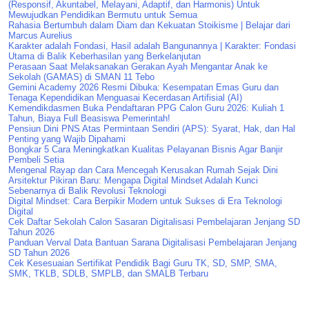
(Responsif, Akuntabel, Melayani, Adaptif, dan Harmonis) Untuk
Mewujudkan Pendidikan Bermutu untuk Semua
Rahasia Bertumbuh dalam Diam dan Kekuatan Stoikisme | Belajar dari
Marcus Aurelius
Karakter adalah Fondasi, Hasil adalah Bangunannya | Karakter: Fondasi
Utama di Balik Keberhasilan yang Berkelanjutan
Perasaan Saat Melaksanakan Gerakan Ayah Mengantar Anak ke
Sekolah (GAMAS) di SMAN 11 Tebo
Gemini Academy 2026 Resmi Dibuka: Kesempatan Emas Guru dan
Tenaga Kependidikan Menguasai Kecerdasan Artifisial (AI)
Kemendikdasmen Buka Pendaftaran PPG Calon Guru 2026: Kuliah 1
Tahun, Biaya Full Beasiswa Pemerintah!
Pensiun Dini PNS Atas Permintaan Sendiri (APS): Syarat, Hak, dan Hal
Penting yang Wajib Dipahami
Bongkar 5 Cara Meningkatkan Kualitas Pelayanan Bisnis Agar Banjir
Pembeli Setia
Mengenal Rayap dan Cara Mencegah Kerusakan Rumah Sejak Dini
Arsitektur Pikiran Baru: Mengapa Digital Mindset Adalah Kunci
Sebenarnya di Balik Revolusi Teknologi
Digital Mindset: Cara Berpikir Modern untuk Sukses di Era Teknologi
Digital
Cek Daftar Sekolah Calon Sasaran Digitalisasi Pembelajaran Jenjang SD
Tahun 2026
Panduan Verval Data Bantuan Sarana Digitalisasi Pembelajaran Jenjang
SD Tahun 2026
Cek Kesesuaian Sertifikat Pendidik Bagi Guru TK, SD, SMP, SMA,
SMK, TKLB, SDLB, SMPLB, dan SMALB Terbaru