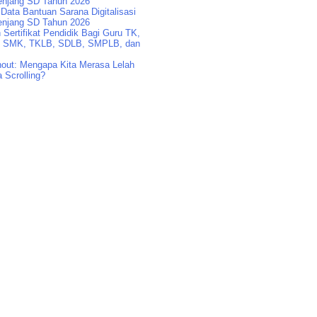
enjang SD Tahun 2026
Data Bantuan Sarana Digitalisasi
enjang SD Tahun 2026
Sertifikat Pendidik Bagi Guru TK,
 SMK, TKLB, SDLB, SMPLB, dan
nout: Mengapa Kita Merasa Lelah
 Scrolling?