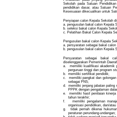
Sekolah pada Satuan Pendidikan 
pendidikan dasar, atau Satuan P
Kesesuaian dikecualikan untuk Satu
Penyiapan calon Kepala Sekolah d
a. pengusulan bakal calon Kepala 
b. seleksi bakal calon Kepala Seko
c. Pelatihan Bakal Calon Kepala Se
Pengusulan bakal calon Kepala Seko
a. persyaratan sebagai bakal calon
b. pengusulan bakal calon Kepala 
Persyaratan sebagai bakal c
diselenggarakan Pemerintah Daerah
a.
memiliki kualifikasi akademik 
perguruan tinggi dan program stu
b.
memiliki sertifikat pendidik;
c.
memiliki pangkat dan golongan 
sebagai PNS;
d.
memiliki jenjang jabatan paling
PPPK dengan pengalaman dalam j
e.
memiliki hasil penilaian kiner
tahun terakhir;
f.
memiliki pengalaman manaje
organisasi pendidikan, dan/atau
g.
tidak pernah dikenai hukuman
peraturan perundang-undangan;
h.
tidak sedang menjadi tersangka,