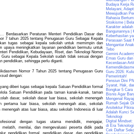
Budaya Kerja R
Melayani, Adapt
Mewujudkan Pen
Rahasia Bertum
Stoikisme | Bela
Karakter adalah
Bangunannya | K
… Berdasarkan Peraturan Menteri Pendidikan Dasar dan
Keberhasilan ya
or 7 tahun 2025 tentang Penugasan Guru Sebagai Kepala
Perasaan Saat 
ikan tugas sebagai kepala sekolah untuk memimpin dan
Mengantar Ana
am upaya meningkatkan layanan pendidikan bermutu untuk
Tebo
teri Pendidikan, Kebudayaan, Riset, dan Teknologi Nomor
Gemini Academ
 Guru sebagai Kepala Sekolah sudah tidak sesuai dengan
Emas Guru dan 
pendidikan, sehingga perlu diganti.
Kecerdasan Artif
Kemendikdasme
dikdasmen Nomor 7 Tahun 2025 tentang Penugasan Guru
Guru 2026: Kuli
ksud dengan:
Pemerintah!
Pensiun Dini PN
Syarat, Hak, da
yang diberi tugas sebagai kepala Satuan Pendidikan formal
Bongkar 5 Cara
lola Satuan Pendidikan pada taman kanak-kanak, taman
Bisnis Agar Banj
kolah dasar, sekolah dasar luar biasa, sekolah menengah
Mengenal Raya
Rumah Sejak Di
h pertama luar biasa, sekolah menengah atas, sekolah
Arsitektur Pikir
menengah atas luar biasa, atau sekolah Indonesia di luar
Adalah Kunci Se
Teknologi
Digital Mindset
ofesional dengan tugas utama mendidik, mengajar,
di Era Teknologi
melatih, menilai, dan mengevaluasi peserta didik pada
Cek Daftar Seko
alur pendidikan formal, pendidikan dasar, dan pendidikan