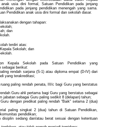
anak usia dini formal, Satuan Pendidikan pada jenjang
endidikan pada jenjang pendidikan menengah yang sama.
an Pendidikan anak usia dini formal dan sekolah dasar.
ilaksanakan dengan tahapan:
Sekolah;
lah; dan
kolah.
lah terdiri atas:
 Kepala Sekolah; dan
Sekolah.
alon Kepala Sekolah pada Satuan Pendidikan yang
 sebagai berikut:
paling rendah sarjana (S-1) atau diploma empat (D-IV) dari
di yang terakreditasi;
ruang paling rendah penata, III/c bagi Guru yang berstatus
 rendah Guru ahli pertama bagi Guru yang berstatus sebagai
abatan sebagai Guru paling sedikit 8 (delapan) tahun;
ja Guru dengan predikat paling rendah “Baik" selama 2 (dua)
rial paling singkat 2 (dua) tahun di Satuan Pendidikan,
 komunitas pendidikan;
 disiplin sedang dan/atau berat sesuai dengan ketentuan
 terdakwa, atau tidak pernah menjadi terpidana;