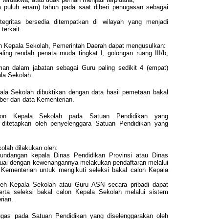
ima puluh enam) tahun pada saat diberi penugasan sebagai
tegritas bersedia ditempatkan di wilayah yang menjadi
terkait.
lon Kepala Sekolah, Pemerintah Daerah dapat mengusulkan:
ing rendah penata muda tingkat I, golongan ruang III/b;
n dalam jabatan sebagai Guru paling sedikit 4 (empat)
ala Sekolah.
pala Sekolah dibuktikan dengan data hasil pemetaan bakal
er dari data Kementerian.
alon Kepala Sekolah pada Satuan Pendidikan yang
 ditetapkan oleh penyelenggara Satuan Pendidikan yang
olah dilakukan oleh:
ndangan kepala Dinas Pendidikan Provinsi atau Dinas
uai dengan kewenangannya melakukan pendaftaran melalui
a Kementerian untuk mengikuti seleksi bakal calon Kepala
eh Kepala Sekolah atau Guru ASN secara pribadi dapat
erta seleksi bakal calon Kepala Sekolah melalui sistem
rian.
gas pada Satuan Pendidikan yang diselenggarakan oleh