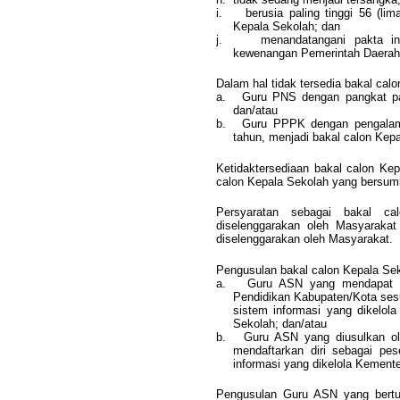
i.
berusia paling tinggi 56 (l
Kepala Sekolah; dan
j.
menandatangani pakta in
kewenangan Pemerintah Daerah 
Dalam hal tidak tersedia bakal ca
a.
Guru PNS dengan pangkat pal
dan/atau
b.
Guru PPPK dengan pengalama
tahun, menjadi bakal calon Kep
Ketidaktersediaan bakal calon Ke
calon Kepala Sekolah yang bersumb
Persyaratan sebagai bakal c
diselenggarakan oleh Masyarakat
diselenggarakan oleh Masyarakat.
Pengusulan bakal calon Kepala Sek
a.
Guru ASN yang mendapat u
Pendidikan Kabupaten/Kota ses
sistem informasi yang dikelol
Sekolah; dan/atau
b.
Guru ASN yang diusulkan ol
mendaftarkan diri sebagai pes
informasi yang dikelola Kemente
Pengusulan Guru ASN yang bertu