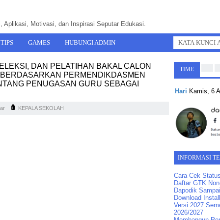
 Aplikasi, Motivasi, dan Inspirasi Seputar Edukasi.
TIPS
GAMES
HUBUNGI ADMIN
LEKSI, DAN PELATIHAN BAKAL CALON
TIME
) BERDASARKAN PERMENDIKDASMEN
ENTANG PENUGASAN GURU SEBAGAI
Hari
Kamis, 6 
ar
KEPALA SEKOLAH
INFORMASI T
Cara Cek Statu
Daftar GTK Non-
Dapodik Sampai
Download Instal
Versi 2027 Seme
2026/2027
Membangun Pend