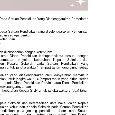
Pada Satuan Pendidikan Yang Diselenggarakan Pemerintah
pada Satuan Pendidikan yang diselenggarakan Pemerintah
apan sebagai berikut:
olah; dan
.
h dilaksanakan dengan ketentuan:
i atau Dinas Pendidikan Kabupaten/Kota sesuai dengan
pemetaan proyeksi kebutuhan Kepala Sekolah dan
alon Kepala Sekolah pada Satuan Pendidikan yang
rah untuk jangka waktu 4 (empat) tahun yang dirinci setiap
idikan yang diselenggarakan oleh Masyarakat menyusun
lah untuk jangka waktu 4 (empat) tahun yang dirinci setiap
si kepada Dinas Pendidikan Provinsi atau Dinas Pendidikan
 kewenangannya; dan
 kebutuhan Kepala SILN untuk jangka waktu 3 (tiga) tahun
n.
ala Sekolah dan ketersediaan data bakal calon Kepala
aian kebutuhan Kepala Sekolah pada Satuan Pendidikan
endidikan pada jenjang pendidikan dasar, atau Satuan
ikan menengah dengan ketersediaan bakal calon Kepala