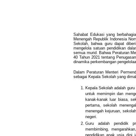
Sahabat Edukasi yang berbahagia
Menengah Republik Indonesia Nom
Sekolah, bahwa guru dapat diber
mengelola satuan pendidikan dal
semua murid. Bahwa Peraturan Men
40 Tahun 2021 tentang Penugasan
dinamika perkembangan pengelolaan 
Dalam Peraturan Menteri Permen
sebagai Kepala Sekolah yang dima
Kepala Sekolah adalah guru 
untuk memimpin dan menge
kanak-kanak luar biasa, se
pertama, sekolah menenga
menengah kejuruan, sekolah 
negeri.
Guru adalah pendidik pr
membimbing, mengarahkan, 
pendidikan anak usia dini j