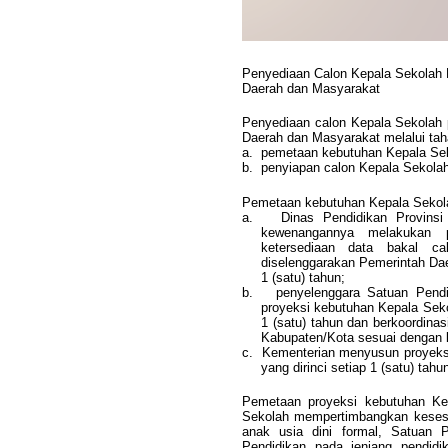
Penyediaan Calon Kepala Sekolah 
Daerah dan Masyarakat
Penyediaan calon Kepala Sekolah 
Daerah dan Masyarakat melalui tah
a.
pemetaan kebutuhan Kepala Sek
b.
penyiapan calon Kepala Sekolah
Pemetaan kebutuhan Kepala Sekola
a.
Dinas Pendidikan Provins
kewenangannya melakukan 
ketersediaan data bakal c
diselenggarakan Pemerintah Dae
1 (satu) tahun;
b.
penyelenggara Satuan Pend
proyeksi kebutuhan Kepala Seko
1 (satu) tahun dan berkoordina
Kabupaten/Kota sesuai dengan
c.
Kementerian menyusun proyeksi
yang dirinci setiap 1 (satu) tahu
Pemetaan proyeksi kebutuhan Kep
Sekolah mempertimbangkan kesesu
anak usia dini formal, Satuan P
Pendidikan pada jenjang pendid