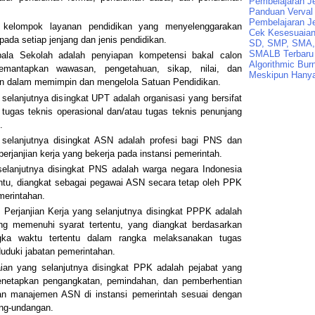
Pembelajaran J
Panduan Verval 
Pembelajaran J
 kelompok layanan pendidikan yang menyelenggarakan
Cek Kesesuaian 
 pada setiap jenjang dan jenis pendidikan.
SD, SMP, SMA,
SMALB Terbaru
pala Sekolah adalah penyiapan kompetensi bakal calon
Algorithmic Bur
mantapkan wawasan, pengetahuan, sikap, nilai, dan
Meskipun Hanya
an dalam memimpin dan mengelola Satuan Pendidikan.
selanjutnya disingkat UPT adalah organisasi yang bersifat
tugas teknis operasional dan/atau tugas teknis penunjang
.
 selanjutnya disingkat ASN adalah profesi bagi PNS dan
rjanjian kerja yang bekerja pada instansi pemerintah.
selanjutnya disingkat PNS adalah warga negara Indonesia
ntu, diangkat sebagai pegawai ASN secara tetap oleh PPK
merintahan.
Perjanjian Kerja yang selanjutnya disingkat PPPK adalah
ng memenuhi syarat tertentu, yang diangkat berdasarkan
angka waktu tertentu dalam rangka melaksanakan tugas
uduki jabatan pemerintahan.
an yang selanjutnya disingkat PPK adalah pejabat yang
etapkan pengangkatan, pemindahan, dan pemberhentian
n manajemen ASN di instansi pemerintah sesuai dengan
ang-undangan.