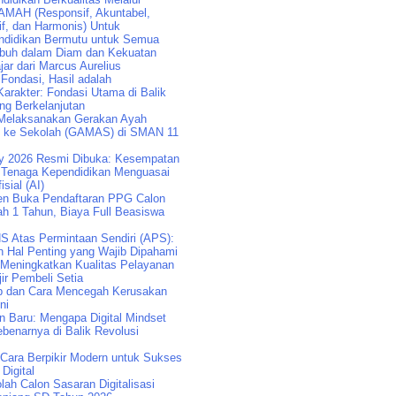
AMAH (Responsif, Akuntabel,
if, dan Harmonis) Untuk
didikan Bermutu untuk Semua
buh dalam Diam dan Kekuatan
jar dari Marcus Aurelius
 Fondasi, Hasil adalah
arakter: Fondasi Utama di Balik
ng Berkelanjutan
Melaksanakan Gerakan Ayah
k ke Sekolah (GAMAS) di SMAN 11
y 2026 Resmi Dibuka: Kesempatan
Tenaga Kependidikan Menguasai
isial (AI)
n Buka Pendaftaran PPG Calon
ah 1 Tahun, Biaya Full Beasiswa
S Atas Permintaan Sendiri (APS):
n Hal Penting yang Wajib Dipahami
 Meningkatkan Kualitas Pelayanan
ir Pembeli Setia
p dan Cara Mencegah Kerusakan
ni
an Baru: Mengapa Digital Mindset
benarnya di Balik Revolusi
: Cara Berpikir Modern untuk Sukses
 Digital
lah Calon Sasaran Digitalisasi