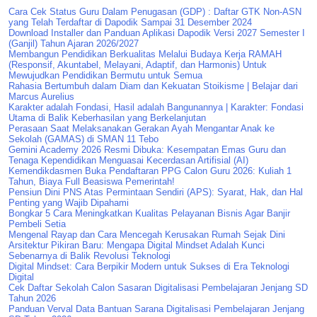
Cara Cek Status Guru Dalam Penugasan (GDP) : Daftar GTK Non-ASN
yang Telah Terdaftar di Dapodik Sampai 31 Desember 2024
Download Installer dan Panduan Aplikasi Dapodik Versi 2027 Semester I
(Ganjil) Tahun Ajaran 2026/2027
Membangun Pendidikan Berkualitas Melalui Budaya Kerja RAMAH
(Responsif, Akuntabel, Melayani, Adaptif, dan Harmonis) Untuk
Mewujudkan Pendidikan Bermutu untuk Semua
Rahasia Bertumbuh dalam Diam dan Kekuatan Stoikisme | Belajar dari
Marcus Aurelius
Karakter adalah Fondasi, Hasil adalah Bangunannya | Karakter: Fondasi
Utama di Balik Keberhasilan yang Berkelanjutan
Perasaan Saat Melaksanakan Gerakan Ayah Mengantar Anak ke
Sekolah (GAMAS) di SMAN 11 Tebo
Gemini Academy 2026 Resmi Dibuka: Kesempatan Emas Guru dan
Tenaga Kependidikan Menguasai Kecerdasan Artifisial (AI)
Kemendikdasmen Buka Pendaftaran PPG Calon Guru 2026: Kuliah 1
Tahun, Biaya Full Beasiswa Pemerintah!
Pensiun Dini PNS Atas Permintaan Sendiri (APS): Syarat, Hak, dan Hal
Penting yang Wajib Dipahami
Bongkar 5 Cara Meningkatkan Kualitas Pelayanan Bisnis Agar Banjir
Pembeli Setia
Mengenal Rayap dan Cara Mencegah Kerusakan Rumah Sejak Dini
Arsitektur Pikiran Baru: Mengapa Digital Mindset Adalah Kunci
Sebenarnya di Balik Revolusi Teknologi
Digital Mindset: Cara Berpikir Modern untuk Sukses di Era Teknologi
Digital
Cek Daftar Sekolah Calon Sasaran Digitalisasi Pembelajaran Jenjang SD
Tahun 2026
Panduan Verval Data Bantuan Sarana Digitalisasi Pembelajaran Jenjang