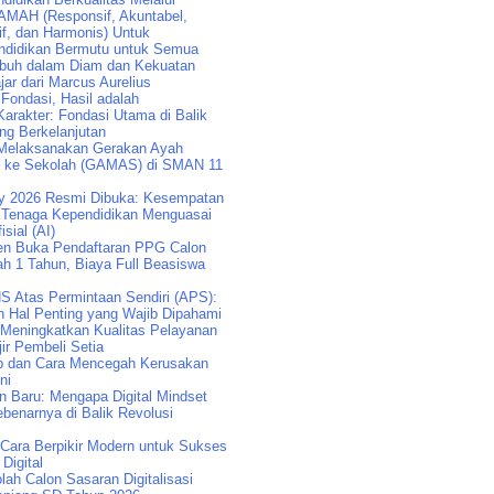
AMAH (Responsif, Akuntabel,
if, dan Harmonis) Untuk
didikan Bermutu untuk Semua
buh dalam Diam dan Kekuatan
jar dari Marcus Aurelius
 Fondasi, Hasil adalah
arakter: Fondasi Utama di Balik
ng Berkelanjutan
Melaksanakan Gerakan Ayah
k ke Sekolah (GAMAS) di SMAN 11
y 2026 Resmi Dibuka: Kesempatan
Tenaga Kependidikan Menguasai
isial (AI)
n Buka Pendaftaran PPG Calon
ah 1 Tahun, Biaya Full Beasiswa
S Atas Permintaan Sendiri (APS):
n Hal Penting yang Wajib Dipahami
 Meningkatkan Kualitas Pelayanan
ir Pembeli Setia
p dan Cara Mencegah Kerusakan
ni
an Baru: Mengapa Digital Mindset
benarnya di Balik Revolusi
: Cara Berpikir Modern untuk Sukses
 Digital
lah Calon Sasaran Digitalisasi