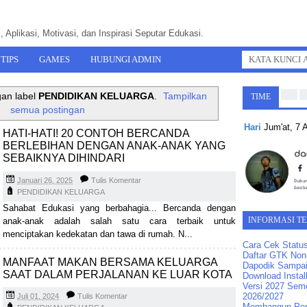
 Aplikasi, Motivasi, dan Inspirasi Seputar Edukasi.
TIPS
GAMES
HUBUNGI ADMIN
gan label
PENDIDIKAN KELUARGA
.
Tampilkan
TIME
semua postingan
Hari
Jum'at, 7
HATI-HATI! 20 CONTOH BERCANDA
BERLEBIHAN DENGAN ANAK-ANAK YANG
SEBAIKNYA DIHINDARI
Januari 26, 2025
Tulis Komentar
PENDIDIKAN KELUARGA
Sahabat Edukasi yang berbahagia... Bercanda dengan
INFORMASI T
anak-anak adalah salah satu cara terbaik untuk
menciptakan kedekatan dan tawa di rumah. N...
Cara Cek Statu
Daftar GTK Non-
MANFAAT MAKAN BERSAMA KELUARGA
Dapodik Sampai
SAAT DALAM PERJALANAN KE LUAR KOTA
Download Instal
Versi 2027 Seme
2026/2027
Juli 01, 2024
Tulis Komentar
Membangun Pend