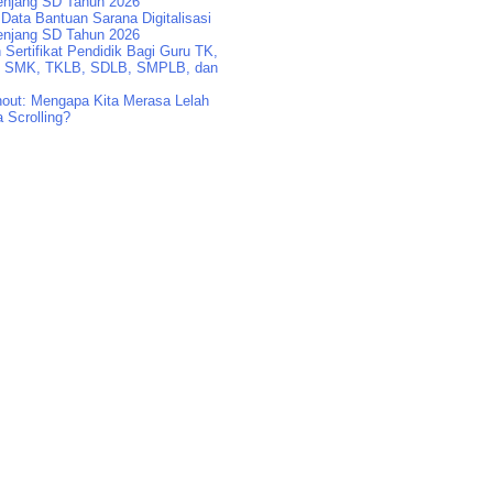
enjang SD Tahun 2026
Data Bantuan Sarana Digitalisasi
enjang SD Tahun 2026
Sertifikat Pendidik Bagi Guru TK,
 SMK, TKLB, SDLB, SMPLB, dan
nout: Mengapa Kita Merasa Lelah
 Scrolling?