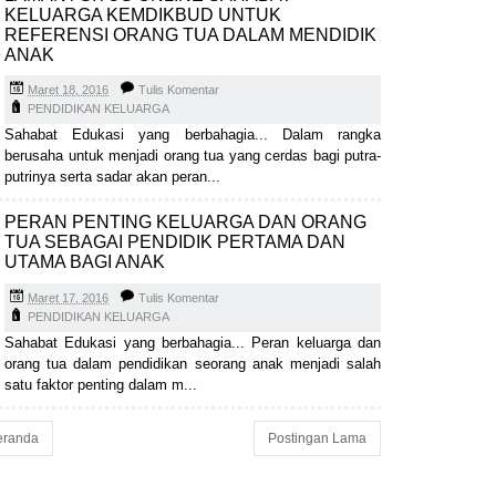
KELUARGA KEMDIKBUD UNTUK
REFERENSI ORANG TUA DALAM MENDIDIK
ANAK
Maret 18, 2016
Tulis Komentar
PENDIDIKAN KELUARGA
Sahabat Edukasi yang berbahagia... Dalam rangka
berusaha untuk menjadi orang tua yang cerdas bagi putra-
putrinya serta sadar akan peran...
PERAN PENTING KELUARGA DAN ORANG
TUA SEBAGAI PENDIDIK PERTAMA DAN
UTAMA BAGI ANAK
Maret 17, 2016
Tulis Komentar
PENDIDIKAN KELUARGA
Sahabat Edukasi yang berbahagia... Peran keluarga dan
orang tua dalam pendidikan seorang anak menjadi salah
satu faktor penting dalam m...
eranda
Postingan Lama