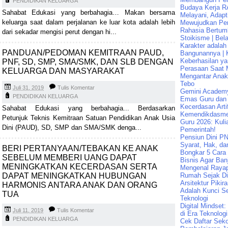
PENDIDIKAN KELUARGA
Budaya Kerja R
Sahabat Edukasi yang berbahagia… Makan bersama
Melayani, Adapt
keluarga saat dalam perjalanan ke luar kota adalah lebih
Mewujudkan Pen
Rahasia Bertum
dari sekadar mengisi perut dengan hi...
Stoikisme | Bela
Karakter adalah
PANDUAN/PEDOMAN KEMITRAAN PAUD,
Bangunannya | K
Keberhasilan ya
PNF, SD, SMP, SMA/SMK, DAN SLB DENGAN
Perasaan Saat 
KELUARGA DAN MASYARAKAT
Mengantar Ana
Tebo
Juli 31, 2019
Tulis Komentar
Gemini Academ
PENDIDIKAN KELUARGA
Emas Guru dan 
Kecerdasan Artif
Sahabat Edukasi yang berbahagia... Berdasarkan
Kemendikdasme
Petunjuk Teknis Kemitraan Satuan Pendidikan Anak Usia
Guru 2026: Kuli
Dini (PAUD), SD, SMP dan SMA/SMK denga...
Pemerintah!
Pensiun Dini PN
Syarat, Hak, da
BERI PERTANYAAN/TEBAKAN KE ANAK
Bongkar 5 Cara
SEBELUM MEMBERI UANG DAPAT
Bisnis Agar Banj
MENINGKATKAN KECERDASAN SERTA
Mengenal Raya
DAPAT MENINGKATKAN HUBUNGAN
Rumah Sejak Di
Arsitektur Pikir
HARMONIS ANTARA ANAK DAN ORANG
Adalah Kunci Se
TUA
Teknologi
Digital Mindset
Juli 11, 2019
Tulis Komentar
di Era Teknologi
PENDIDIKAN KELUARGA
Cek Daftar Seko