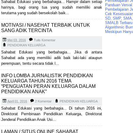
Pembelajaran J
Sahabat Edukasi yang berbahagia... Hampir dalam setiap
Panduan Verval 
harinya, bagi orang tua yang sudah memiliki anak
Pembelajaran J
terutama yang sudah bersekolah baik...
Cek Kesesuaian 
SD, SMP, SMA,
SMALB Terbaru
MOTIVASI / NASEHAT TERBAIK UNTUK
Algorithmic Bur
SANG ADIK TERCINTA
Meskipun Hanya
Mei 03, 2016
Tulis Komentar
PENDIDIKAN KELUARGA
Sahabat Edukasi yang berbahagia... Jika di antara
Sahabat ada yang memiliki adik baik laki-laki ataupun
perempuan, tentu secara tidak l...
INFO LOMBA JURNALISTIK PENDIDIKAN
KELUARGA TAHUN 2016 TEMA
“PENGUATAN PERAN KELUARGA DALAM
PENDIDIKAN ANAK”
April 01, 2016
2 Komentar
PENDIDIKAN KELUARGA
Sahabat Edukasi yang berbahagia... Di tahun 2016 ini,
Direktorat Pembinaan Pendidikan Keluarga, Direktorat
Jenderal Pendidikan Anak Usi...
LAMAN / SITUS ONLINE SAHABAT