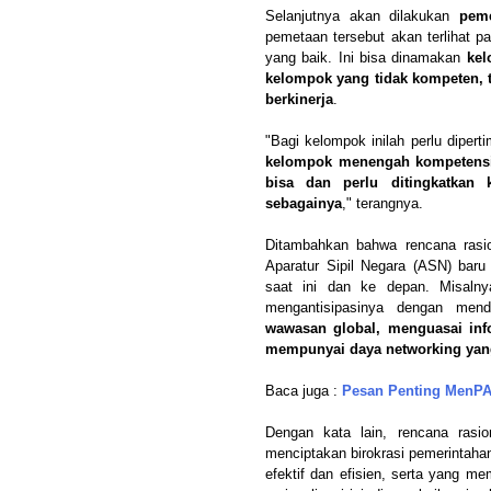
Selanjutnya akan dilakukan
peme
pemetaan tersebut akan terlihat p
yang baik. Ini bisa dinamakan
kel
kelompok yang tidak kompeten, ti
berkinerja
.
"Bagi kelompok inilah perlu diper
kelompok menengah kompetensin
bisa dan perlu ditingkatkan
sebagainya
," terangnya.
Ditambahkan bahwa rencana rasion
Aparatur Sipil Negara (ASN) baru
saat ini dan ke depan. Misaln
mengantisipasinya dengan men
wawasan global, menguasai inf
mempunyai daya networking yan
Baca juga :
Pesan Penting MenP
Dengan kata lain, rencana rasio
menciptakan birokrasi pemerintahan
efektif dan efisien, serta yang me