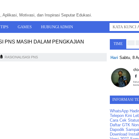
 Aplikasi, Motivasi, dan Inspirasi Seputar Edukasi.
TIPS
GAMES
HUBUNGI ADMIN
SI PNS MASIH DALAM PENGKAJIAN
TIME
Hari
Sabtu, 8 
RASIONALISASI PNS
INFORMASI T
WhatsApp Hadir
Telepon Kini Leb
Cara Cek Statu
Daftar GTK Non-
Dapodik Sampai
Download Instal
Versi 2027 Seme