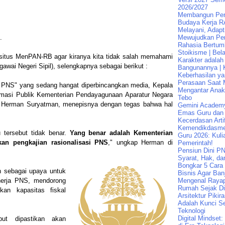
2026/2027
Membangun Pend
Budaya Kerja R
Melayani, Adapt
.
Mewujudkan Pen
Rahasia Bertum
Stoikisme | Bela
i situs MenPAN-RB agar kiranya kita tidak salah memahami
Karakter adalah
awai Negeri Sipil), selengkapnya sebagai berikut :
Bangunannya | K
Keberhasilan ya
Perasaan Saat 
l PNS" yang sedang hangat diperbincangkan media, Kepala
Mengantar Ana
rmasi Publik Kementerian Pendayagunaan Aparatur Negara
Tebo
, Herman Suryatman, menepisnya dengan tegas bahwa hal
Gemini Academ
Emas Guru dan 
Kecerdasan Artif
Kemendikdasme
 tersebut tidak benar.
Yang benar adalah Kementerian
Guru 2026: Kuli
an pengkajian rasionalisasi PNS
," ungkap Herman di
Pemerintah!
Pensiun Dini PN
Syarat, Hak, da
Bongkar 5 Cara
an sebagai upaya untuk
Bisnis Agar Banj
nerja PNS, mendorong
Mengenal Raya
Rumah Sejak Di
tkan kapasitas fiskal
Arsitektur Pikir
Adalah Kunci Se
Teknologi
Digital Mindset
but dipastikan akan