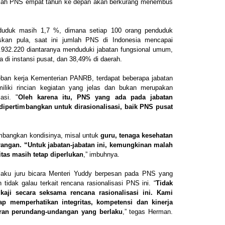
 jumlah PNS empat tahun ke depan akan berkurang menembus
nduduk masih 1,7 %, dimana setiap 100 orang penduduk
laskan pula, saat ini jumlah PNS di Indonesia mencapai
 1.932.220 diantaranya menduduki jabatan fungsional umum,
 di instansi pusat, dan 38,49% di daerah.
beban kerja Kementerian PANRB, terdapat beberapa jabatan
liki rincian kegiatan yang jelas dan bukan merupakan
asi. "
Oleh karena itu, PNS yang ada pada jabatan
ipertimbangkan untuk dirasionalisasi, baik PNS pusat
imbangkan kondisinya, misal untuk
guru, tenaga kesehatan
ngan. “Untuk jabatan-jabatan ini, kemungkinan malah
tas masih tetap diperlukan
,” imbuhnya.
laku juru bicara Menteri Yuddy berpesan pada PNS yang
 tidak galau terkait rencana rasionalisasi PNS ini. “
Tidak
aji secara seksama rencana rasionalisasi ini. Kami
tap memperhatikan integritas, kompetensi dan kinerja
uran perundang-undangan yang berlaku
,” tegas Herman.