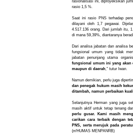
rasionalisasi ini, diproyeksikan
rasio 1,5 %.
Saat ini rasio PNS terhadap pe
dilayani oleh 1,7 pegawai. Dije
4.517.136 orang. Dari jumlah itu,
di mana 59,39%, diantaranya berada
Dari analisa jabatan dan analisa 
fungsional umum yang tidak memi
jabatan penunjang utama organis
fungsional umum ini yang akan d
maupun di daerah
," tutur Iwan.
Namun demikian, perlu juga dipert
dan penegak hukum masih kekura
ditambah, namun perbaikan kuali
Selanjutnya Herman yang juga se
masih aktif untuk tetap tenang dan
perlu gusar. Kami masih mengk
carikan cara terbaik dengan te
PNS, serta merujuk pada perat
(rr/HUMAS MENPANRB)