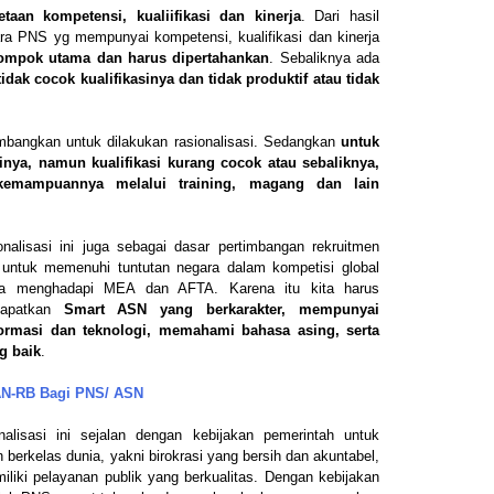
taan kompetensi, kualiifikasi dan kinerja
. Dari hasil
ara PNS yg mempunyai kompetensi, kualifikasi dan kinerja
ompok utama dan harus dipertahankan
. Sebaliknya ada
dak cocok kualifikasinya dan tidak produktif atau tidak
timbangkan untuk dilakukan rasionalisasi. Sedangkan
untuk
ya, namun kualifikasi kurang cocok atau sebaliknya,
 kemampuannya melalui training, magang dan lain
alisasi ini juga sebagai dasar pertimbangan rekruitmen
 untuk memenuhi tuntutan negara dalam kompetisi global
ya menghadapi MEA dan AFTA. Karena itu kita harus
dapatkan
Smart ASN yang berkarakter, mempunyai
ormasi dan teknologi, memahami bahasa asing, serta
g baik
.
AN-RB Bagi PNS/ ASN
nalisasi ini sejalan dengan kebijakan pemerintah untuk
 berkelas dunia, yakni birokrasi yang bersih dan akuntabel,
miliki pelayanan publik yang berkualitas. Dengan kebijakan