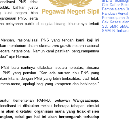
di Era Teknologi
ionalisasi PNS tidak
Cek Daftar Seko
ublik, bahkan justru
Pembelajaran J
ng kuat negara bisa
Panduan Verval 
Pembelajaran J
jahteraan PNS, serta
Cek Kesesuaian 
a pelayanan publik di segala bidang, khususnya terkait
SD, SMP, SMA,
SMALB Terbaru
Menpan, rasionalisasi PNS yang tengah kami kaji ini
jakan moratorium dalam skema
zero growth
secara nasional
 secara instansional. Namun kami pastikan, pengurangannya
ukur" ujar Herman.
 PNS baru nantinya dilakukan secara terbatas, Secana
ihi PNS yang pensiun. “Kan ada ratusan ribu PNS yang
akan kita isi dengan PNS yang lebih berkualitas. Jadi tidak
mena-mena, apalagi bagi yang kompeten dan berkinerja,"
ratur Kementerian PANRB, Setiawan Wangsaatmaja,
nalisasi ini dilakukan melalui beberapa tahapan, dimulai
 ini akan diketahui organisasi mana yang tidak efisien
ungkan, sekaligus hal ini akan berpengaruh terhadap