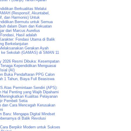
idikan Berkualitas Melalui
AMAH (Responsif, Akuntabel,
if, dan Harmonis) Untuk
didikan Bermutu untuk Semua
buh dalam Diam dan Kekuatan
jar dari Marcus Aurelius
 Fondasi, Hasil adalah
arakter: Fondasi Utama di Balik
ng Berkelanjutan
Melaksanakan Gerakan Ayah
k ke Sekolah (GAMAS) di SMAN 11
y 2026 Resmi Dibuka: Kesempatan
Tenaga Kependidikan Menguasai
isial (AI)
n Buka Pendaftaran PPG Calon
ah 1 Tahun, Biaya Full Beasiswa
S Atas Permintaan Sendiri (APS):
n Hal Penting yang Wajib Dipahami
 Meningkatkan Kualitas Pelayanan
ir Pembeli Setia
p dan Cara Mencegah Kerusakan
ni
an Baru: Mengapa Digital Mindset
benarnya di Balik Revolusi
: Cara Berpikir Modern untuk Sukses