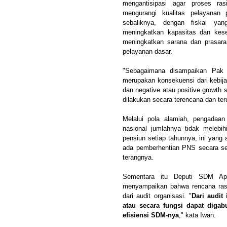
mengantisipasi agar proses ras
mengurangi kualitas pelayanan p
sebaliknya, dengan fiskal ya
meningkatkan kapasitas dan kese
meningkatkan sarana dan prasaran
pelayanan dasar.
"Sebagaimana disampaikan Pak 
merupakan konsekuensi dari kebi
dan negative atau positive growth
dilakukan secara terencana dan ter
Melalui pola alamiah, pengadaan
nasional jumlahnya tidak meleb
pensiun setiap tahunnya, ini yang 
ada pemberhentian PNS secara se
terangnya.
Sementara itu Deputi SDM Apa
menyampaikan bahwa rencana rasio
dari audit organisasi. "
Dari audit
atau secara fungsi dapat digab
efisiensi SDM-nya
," kata Iwan.