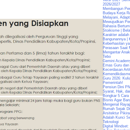
2026/2027
Membangun Pend
Budaya Kerja R
Melayani, Adapt
Mewujudkan Pen
Rahasia Bertum
Stoikisme | Bela
Karakter adalah
Bangunannya | K
Keberhasilan ya
Perasaan Saat 
Mengantar Ana
Tebo
Gemini Academ
Emas Guru dan 
Kecerdasan Artif
Kemendikdasme
Guru 2026: Kuli
Pemerintah!
Pensiun Dini PN
Syarat, Hak, da
Bongkar 5 Cara
Bisnis Agar Banj
Mengenal Raya
Rumah Sejak Di
Arsitektur Pikir
Adalah Kunci Se
Teknologi
Digital Mindset