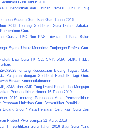
ertifikasi Guru Tahun 2016
elalui Pendidikan dan Latihan Profesi Guru (PLPG)
netapan Peserta Sertifikasi Guru Tahun 2016
un 2013 Tentang Sertifikasi Guru Dalam Jabatan
 Pemerataan Guru
esi Guru / TPG Non PNS Triwulan III Pada Bulan
agai Syarat Untuk Menerima Tunjangan Profesi Guru
Pendidik Bagi Guru TK, SD, SMP, SMA, SMK, TKLB,
erbaru
/O/2025 tentang Kesesuaian Bidang Tugas, Mata
ta Pelajaran dengan Sertifikat Pendidik Bagi Guru
Bawah Binaan Kemendikdasmen
 SMP, SMA, dan SMK Yang Dapat Pindah dan Mengajar
sarkan Permendikbud Nomor 16 Tahun 2019
hun 2019 tentang Perubahan Atas Permendikbud
Penataan Linieritas Guru Bersertifikat Pendidik
Bidang Studi / Mata Pelajaran Sertifikasi Guru Dari
aran Pretest PPG Sampai 31 Maret 2018
an III Sertifikasi Guru Tahun 2018 Bagi Guru Yang