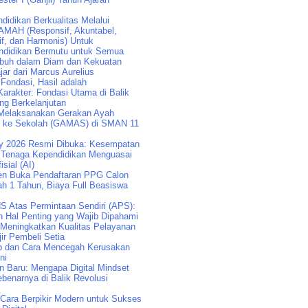
idikan Berkualitas Melalui
AMAH (Responsif, Akuntabel,
if, dan Harmonis) Untuk
didikan Bermutu untuk Semua
buh dalam Diam dan Kekuatan
jar dari Marcus Aurelius
 Fondasi, Hasil adalah
arakter: Fondasi Utama di Balik
ng Berkelanjutan
Melaksanakan Gerakan Ayah
k ke Sekolah (GAMAS) di SMAN 11
y 2026 Resmi Dibuka: Kesempatan
Tenaga Kependidikan Menguasai
isial (AI)
n Buka Pendaftaran PPG Calon
ah 1 Tahun, Biaya Full Beasiswa
S Atas Permintaan Sendiri (APS):
n Hal Penting yang Wajib Dipahami
 Meningkatkan Kualitas Pelayanan
ir Pembeli Setia
p dan Cara Mencegah Kerusakan
ni
an Baru: Mengapa Digital Mindset
benarnya di Balik Revolusi
: Cara Berpikir Modern untuk Sukses