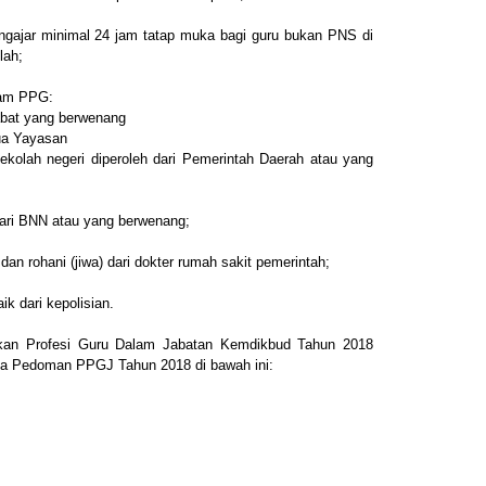
gajar minimal 24 jam tatap muka bagi guru bukan PNS di
lah;
gram PPG:
abat yang berwenang
ua Yayasan
kolah negeri diperoleh dari Pemerintah Daerah atau yang
ari BNN atau yang berwenang;
an rohani (jiwa) dari dokter rumah sakit pemerintah;
k dari kepolisian.
ikan Profesi Guru Dalam Jabatan Kemdikbud Tahun 2018
ya Pedoman PPGJ Tahun 2018 di bawah ini: