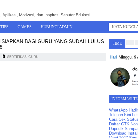
 Aplikasi, Motivasi, dan Inspirasi Seputar Edukasi.
TIPS
GAMES
HUBUNGI ADMIN
ISIAPKAN BAGI GURU YANG SUDAH LULUS
TIME
8
Hari
Minggu, 9
SERTIFIKASI GURU
INFORMASI T
WhatsApp Hadir
Telepon Kini Leb
Cara Cek Statu
Daftar GTK Non-
Dapodik Sampai
Download Instal
Versi 2027 Seme