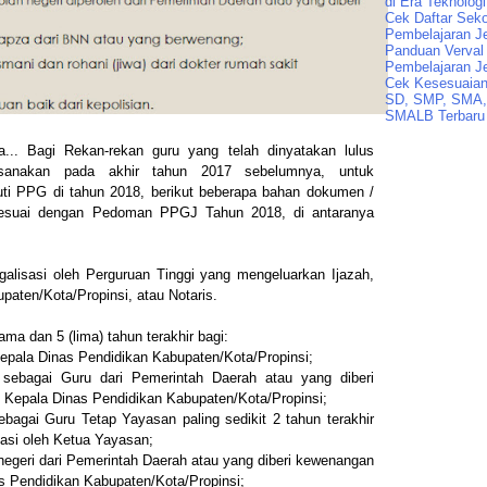
di Era Teknologi
Cek Daftar Seko
Pembelajaran J
Panduan Verval 
Pembelajaran J
Cek Kesesuaian 
SD, SMP, SMA,
SMALB Terbaru
... Bagi Rekan-rekan guru yang telah dinyatakan lulus
sanakan pada akhir tahun 2017 sebelumnya, untuk
ti PPG di tahun 2018, berikut beberapa bahan dokumen /
 sesuai dengan Pedoman PPGJ Tahun 2018, di antaranya
egalisasi oleh Perguruan Tinggi yang mengeluarkan Ijazah,
paten/Kota/Propinsi, atau Notaris.
a dan 5 (lima) tahun terakhir bagi:
Kepala Dinas Pendidikan Kabupaten/Kota/Propinsi;
sebagai Guru dari Pemerintah Daerah atau yang diberi
h Kepala Dinas Pendidikan Kabupaten/Kota/Propinsi;
agai Guru Tetap Yayasan paling sedikit 2 tahun terakhir
isasi oleh Ketua Yayasan;
egeri dari Pemerintah Daerah atau yang diberi kewenangan
as Pendidikan Kabupaten/Kota/Propinsi;