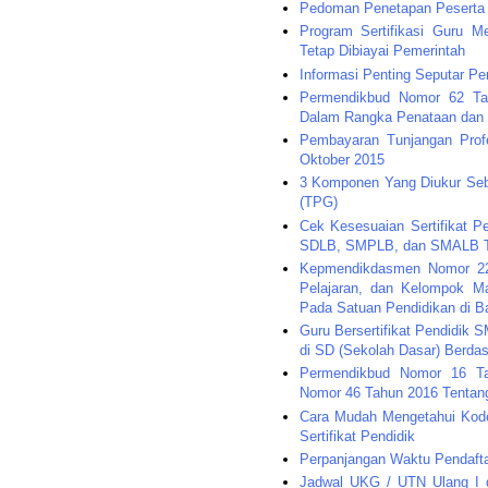
Pedoman Penetapan Peserta S
Program Sertifikasi Guru M
Tetap Dibiayai Pemerintah
Informasi Penting Seputar Pe
Permendikbud Nomor 62 Tah
Dalam Rangka Penataan dan
Pembayaran Tunjangan Prof
Oktober 2015
3 Komponen Yang Diukur Seb
(TPG)
Cek Kesesuaian Sertifikat 
SDLB, SMPLB, dan SMALB T
Kepmendikdasmen Nomor 222
Pelajaran, dan Kelompok Ma
Pada Satuan Pendidikan di 
Guru Bersertifikat Pendidik
di SD (Sekolah Dasar) Berda
Permendikbud Nomor 16 Ta
Nomor 46 Tahun 2016 Tentang 
Cara Mudah Mengetahui Kode 
Sertifikat Pendidik
Perpanjangan Waktu Pendaft
Jadwal UKG / UTN Ulang I d