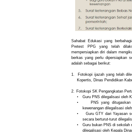
Sahabat Edukasi yang berbahagia
Pretest PPG yang telah dilak
mempersiapkan diri dalam mengiku
berkas yang perlu dipersiapkan
adalah sebagai berikut:
1.
Fotokopi ijazah yang telah dil
Kopertis, Dinas Pendidikan Kabu
2.
Fotokopi SK Pengangkatan Pertam
•
Guru PNS dilegalisasi oleh 
•
PNS yang ditugaskan 
kewenangan dilegalisasi ole
•
Guru GTY dari Yayasan seb
secara berturut-turut dilegal
•
Guru bukan PNS di sekolah n
dilegalisasi oleh Kepala Din