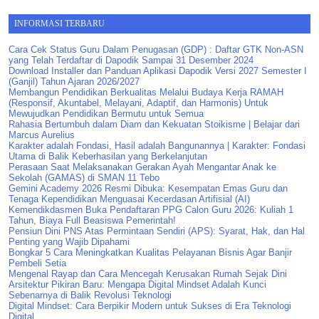
INFORMASI TERBARU
Cara Cek Status Guru Dalam Penugasan (GDP) : Daftar GTK Non-ASN
yang Telah Terdaftar di Dapodik Sampai 31 Desember 2024
Download Installer dan Panduan Aplikasi Dapodik Versi 2027 Semester I
(Ganjil) Tahun Ajaran 2026/2027
Membangun Pendidikan Berkualitas Melalui Budaya Kerja RAMAH
(Responsif, Akuntabel, Melayani, Adaptif, dan Harmonis) Untuk
Mewujudkan Pendidikan Bermutu untuk Semua
Rahasia Bertumbuh dalam Diam dan Kekuatan Stoikisme | Belajar dari
Marcus Aurelius
Karakter adalah Fondasi, Hasil adalah Bangunannya | Karakter: Fondasi
Utama di Balik Keberhasilan yang Berkelanjutan
Perasaan Saat Melaksanakan Gerakan Ayah Mengantar Anak ke
Sekolah (GAMAS) di SMAN 11 Tebo
Gemini Academy 2026 Resmi Dibuka: Kesempatan Emas Guru dan
Tenaga Kependidikan Menguasai Kecerdasan Artifisial (AI)
Kemendikdasmen Buka Pendaftaran PPG Calon Guru 2026: Kuliah 1
Tahun, Biaya Full Beasiswa Pemerintah!
Pensiun Dini PNS Atas Permintaan Sendiri (APS): Syarat, Hak, dan Hal
Penting yang Wajib Dipahami
Bongkar 5 Cara Meningkatkan Kualitas Pelayanan Bisnis Agar Banjir
Pembeli Setia
Mengenal Rayap dan Cara Mencegah Kerusakan Rumah Sejak Dini
Arsitektur Pikiran Baru: Mengapa Digital Mindset Adalah Kunci
Sebenarnya di Balik Revolusi Teknologi
Digital Mindset: Cara Berpikir Modern untuk Sukses di Era Teknologi
Digital